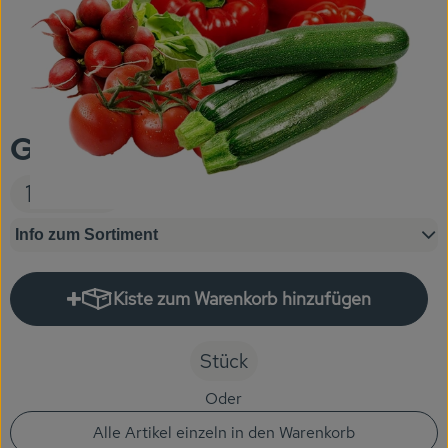
KARUSSELLE
Gutes aus Höhenberg
Einfach Bio
Gemüse Basis Paket
Obst & Gemüse
15,00 €
Bäckerei
Info zum Sortiment
Kühlregal
Tiefkühlprodukte
Kiste zum Warenkorb hinzufügen
Kiste zum Warenkorb hinzufüge
Feinkost
Stück
Süßes & Snacks
Oder
Naturkost
Alle Artikel einzeln in den Warenkorb