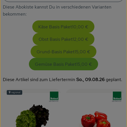
Getränke
Diese Abokiste kannst Du in verschiedenen Varianten
bekommen:
Naturkosmetik
Käse Basis Paket
10,00 €
Dr. Hauschka - Wala
Obst Basis Paket
12,00 €
Drogerie
Grund-Basis Paket
15,00 €
Garten
Gemüse Basis Paket
15,00 €
Saatgut
Gedrucktes
Diese Artikel sind zum Liefertermin
So., 09.08.26
geplant.
Trinkgeld & Spenden
regional
, Verband:
, Verband
, Kontrollstelle:
, Kontrollstelle:
DE-ÖKO-037
DE-ÖKO-037
Service
B2B