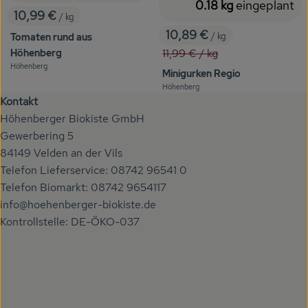
0.18 kg
eingeplant
10,99 €
/ kg
, Preis:
10,89 €
Tomaten rund aus
/ kg
, Preis:
, Alter Preis:
Höhenberg
11,99 €
/ kg
Höhenberg
, Herkunft:
Minigurken Regio
Höhenberg
, Herkunft:
Kontakt
Höhenberger Biokiste GmbH
Gewerbering 5
84149 Velden an der Vils
Telefon Lieferservice: 08742 96541 0
Telefon Biomarkt: 08742 9654117
info@hoehenberger-biokiste.de
Kontrollstelle: DE-ÖKO-037