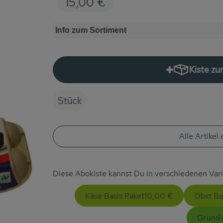
15,00 €
Info zum Sortiment
Kiste z
Stück
Alle Artikel
Diese Abokiste kannst Du in verschiedenen Va
Käse Basis Paket
10,00 €
Obst Ba
Grund-