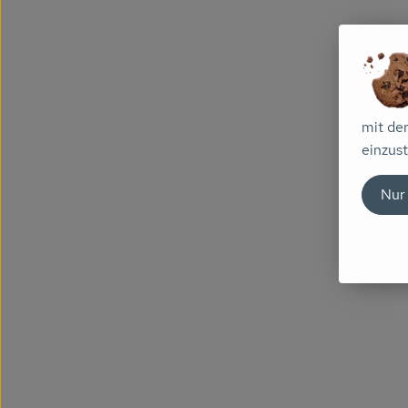
mit de
einzust
Nur