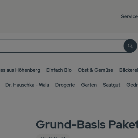
Service
Su
es aus Höhenberg
Einfach Bio
Obst & Gemüse
Bäckere
Dr. Hauschka - Wala
Drogerie
Garten
Saatgut
Gedr
Grund-Basis Pake