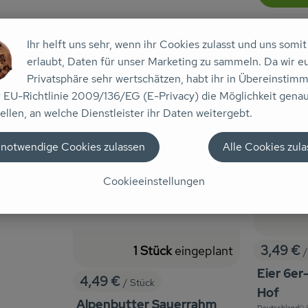
Diese Artikel sind zum Liefertermin
So., 09.08
Ihr helft uns sehr, wenn ihr Cookies zulasst und uns somit
erlaubt, Daten für unser Marketing zu sammeln. Da wir e
, Verband:
Privatsphäre sehr wertschätzen, habt ihr in Übereinstim
r EU-Richtlinie 2009/136/EG (E-Privacy) die Möglichkeit gena
ellen, an welche Dienstleister ihr Daten weitergebt.
, Kontrollstelle:
DE-ÖKO-037
 notwendige Cookies zulassen
Alle Cookies zul
Cookieeinstellungen
3,49 €
1 Stück
eingeplant
/
, Preis:
Eier 6er
4,49 €
/ Stück
, Preis:
Hof
Alpenbutter Sauerrahm
, 