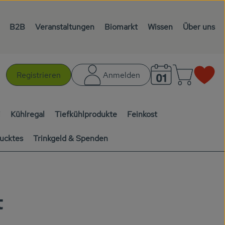
B2B
Veranstaltungen
Biomarkt
Wissen
Über uns
Warenk
L
Registrieren
Anmelden
chen
i
Kühlregal
Tiefkühlprodukte
Feinkost
ucktes
Trinkgeld & Spenden
t