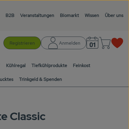
B2B
Veranstaltungen
Biomarkt
Wissen
Über uns
Warenk
L
Registrieren
Anmelden
chen
i
Kühlregal
Tiefkühlprodukte
Feinkost
ucktes
Trinkgeld & Spenden
e Classic