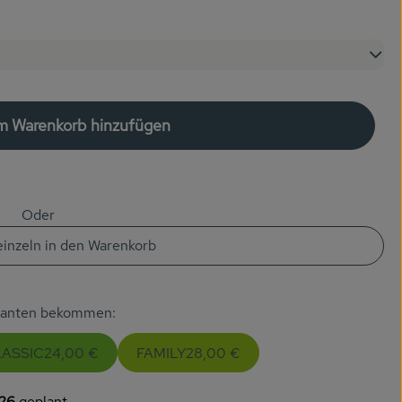
um Warenkorb hinzufügen
Kiste zum Warenkorb hinzufügen
Oder
 einzeln in den Warenkorb
rianten bekommen:
ASSIC
24,00 €
FAMILY
28,00 €
.26
geplant.