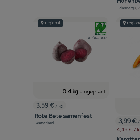
Höhenb
, Re
Höhenberg
8,5
, Herkunft:
regional
region
, Verband:
, Kontrollstelle:
DE-ÖKO-037
0.4 kg
eingeplant
3,59 €
/ kg
, Preis:
Rote Bete samenfest
3,99 €
/
Deutschland
, Preis:
, Herkunft:
, Alter Pre
4,49 €
/ 
Karotten