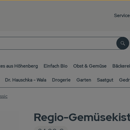
Service
Su
es aus Höhenberg
Einfach Bio
Obst & Gemüse
Bäckere
Dr. Hauschka - Wala
Drogerie
Garten
Saatgut
Gedr
ssic
Regio-Gemüsekist