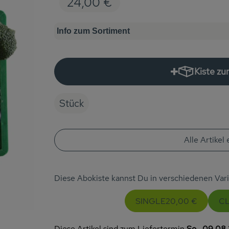
24,00 €
Info zum Sortiment
Kiste z
Stück
Alle Artikel
Diese Abokiste kannst Du in verschiedenen Va
SINGLE
20,00 €
CL
Diese Artikel sind zum Liefertermin
So., 09.08