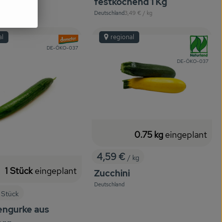
festkochend 1 Kg
, Referenzpreis:
Deutschland
3,49 €
/ kg
, Herkunft:
al
regional
, Verband:
, Verband:
, Kontrollstelle:
DE-ÖKO-037
, Kontrollstelle:
DE-ÖKO-037
0.75 kg
eingeplant
4,59 €
/ kg
, Preis:
1 Stück
eingeplant
Zucchini
Deutschland
, Herkunft:
 Stück
engurke aus