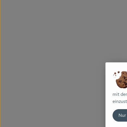
mit de
einzust
Nur