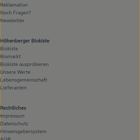
Reklamation
Noch Fragen?
Newsletter
Höhenberger Biokiste
Biokiste
Biomarkt
Biokiste ausprobieren
Unsere Werte
Lebensgemeinschaft
Lieferanten
Rechtliches
Impressum
Datenschutz
Hinweisgebersystem
AGB