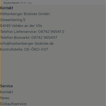
, Referenzpreis:
Deutschland
3,49 €
/ kg
, Herkunft:
Kontakt
Höhenberger Biokiste GmbH
Gewerbering 5
84149 Velden an der Vils
Telefon Lieferservice: 08742 96541 0
Telefon Biomarkt: 08742 9654117
info@hoehenberger-biokiste.de
Kontrollstelle: DE-ÖKO-037
Service
Kontakt
News
Einkaufsservice