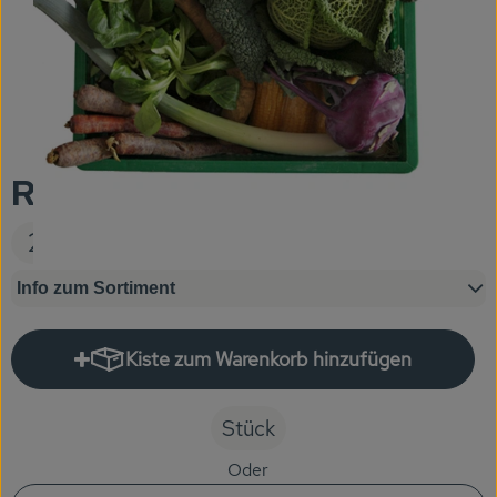
KARUSSELLE
Gutes aus Höhenberg
Einfach Bio
Obst & Gemüse
Regio-Gemüsekiste Single
Bäckerei
20,00 €
Kühlregal
Info zum Sortiment
Tiefkühlprodukte
Kiste zum Warenkorb hinzufügen
Feinkost
Kiste zum Warenkorb hinzufüge
Süßes & Snacks
Stück
Naturkost
Oder