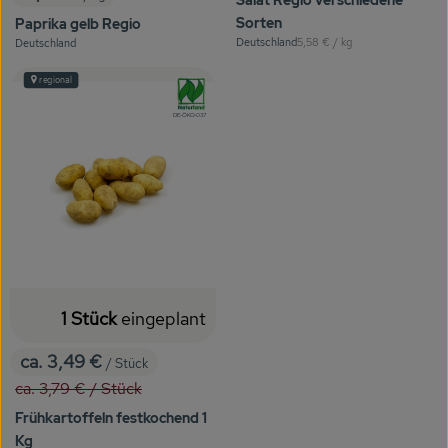
, Preis:
Sorten
Paprika gelb Regio
, Referenzpreis:
Deutschland
5,58 €
/ kg
Deutschland
, Herkunft:
, Herkunft:
regional
, Verband:
, Kontrollstelle:
DE-ÖKO-037
1 Stück
eingeplant
ca. 3,49 €
/ Stück
, Preis:
, Alter Preis:
ca. 3,79 €
/ Stück
Frühkartoffeln festkochend 1
Kg