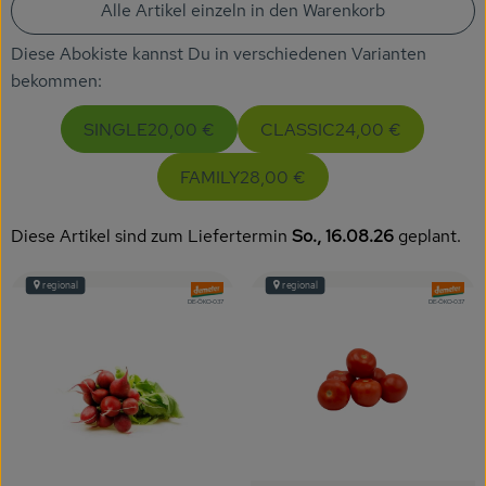
Getränke
Alle Artikel einzeln in den Warenkorb
Diese Abokiste kannst Du in verschiedenen Varianten
Naturkosmetik
bekommen:
Dr. Hauschka - Wala
SINGLE
20,00 €
CLASSIC
24,00 €
Drogerie
FAMILY
28,00 €
Garten
Diese Artikel sind zum Liefertermin
So., 16.08.26
geplant.
Saatgut
regional
regional
, Verband:
, Verband
Gedrucktes
, Kontrollstelle:
, Kontrollstelle:
DE-ÖKO-037
DE-ÖKO-037
Trinkgeld & Spenden
Service
B2B