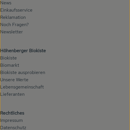
News
Veranstaltungen
Einkaufsservice
Reklamation
Biomarkt
Noch Fragen?
Newsletter
Wissen
Über uns
Höhenberger Biokiste
Biokiste
Biomarkt
Biokiste ausprobieren
Unsere Werte
Lebensgemeinschaft
Lieferanten
Rechtliches
Impressum
Datenschutz