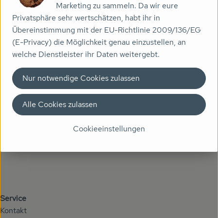
Getränke
Marketing zu sammeln. Da wir eure
Privatsphäre sehr wertschätzen, habt ihr in
Naturkosmetik
Übereinstimmung mit der EU-Richtlinie 2009/136/EG
Kontakt
(E-Privacy) die Möglichkeit genau einzustellen, an
Dr. Hauschka - Wala
Höhenberger Biokiste GmbH
welche Dienstleister ihr Daten weitergebt.
Gewerbering 5
Drogerie
84149 Velden an der Vils
Nur notwendige Cookies zulassen
Telefon Lieferservice: 08742 96541 0
Garten
Telefon Biomarkt: 08742 9654117
Alle Cookies zulassen
info@hoehenberger-biokiste.de
Saatgut
Kontrollstelle: DE-ÖKO-037
Cookieeinstellungen
Gedrucktes
Trinkgeld & Spenden
Service
Service
Kontakt
B2B