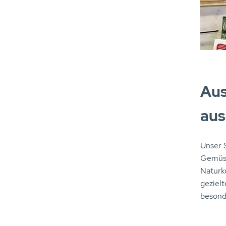
Aus
aus
Unser 
Gemüse
Naturko
geziel
besond