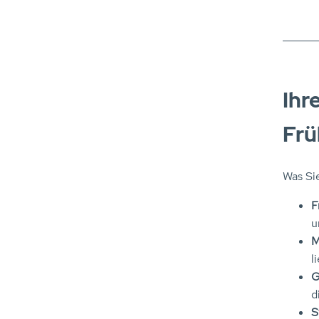
Ihr
Frü
Was Sie
F
u
M
l
G
d
S