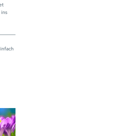
et
 ins
infach