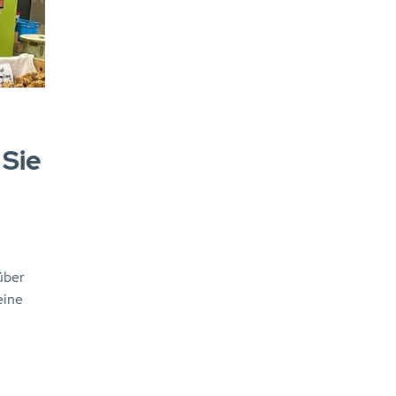
 Sie
über
eine