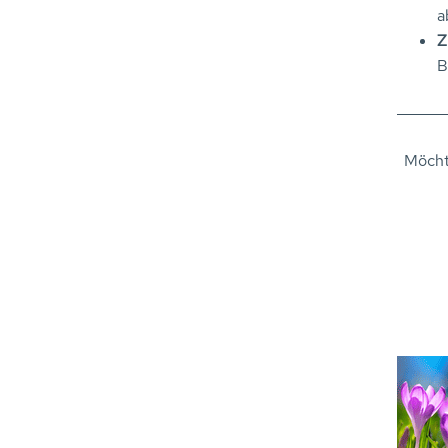
a
Z
B
Möcht