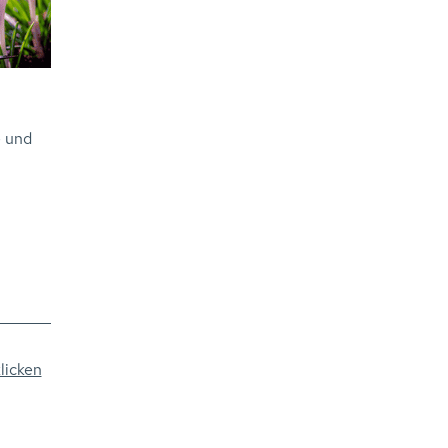
e und
licken