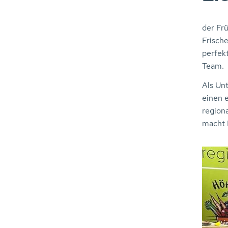
der Frü
Frische
perfek
Team.
Als Un
einen e
region
macht 