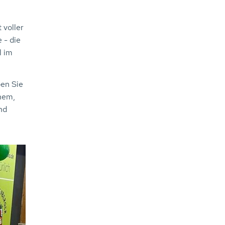
 voller
 - die
l im
ben Sie
chem,
nd