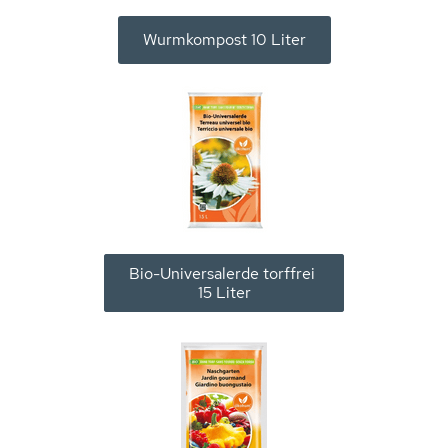
Wurmkompost 10 Liter
Bio-Universalerde torffrei
15 Liter