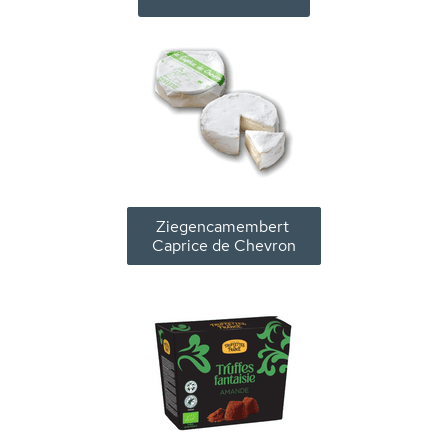
Ziegencamembert
Caprice de Chevron