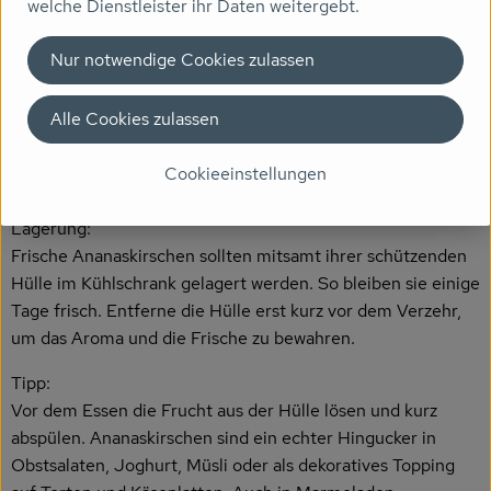
welche Dienstleister ihr Daten weitergebt.
wertvolle Vitamine wie A, B und C (ca. 30 mg Vitamin C
pro 100 g), dazu Eisen und Phosphor. Diese Inhaltsstoffe
Nur notwendige Cookies zulassen
fördern das Immunsystem, stärken die Sehkraft,
unterstützen den Energiestoffwechsel und tragen zu
Alle Cookies zulassen
gesunden Knochen und Zähnen bei. Die kleinen Samen im
Inneren sind weich und können bedenkenlos mitgegessen
Cookieeinstellungen
werden.
Lagerung:
Frische Ananaskirschen sollten mitsamt ihrer schützenden
Hülle im Kühlschrank gelagert werden. So bleiben sie einige
Tage frisch. Entferne die Hülle erst kurz vor dem Verzehr,
um das Aroma und die Frische zu bewahren.
Tipp:
Vor dem Essen die Frucht aus der Hülle lösen und kurz
abspülen. Ananaskirschen sind ein echter Hingucker in
Obstsalaten, Joghurt, Müsli oder als dekoratives Topping