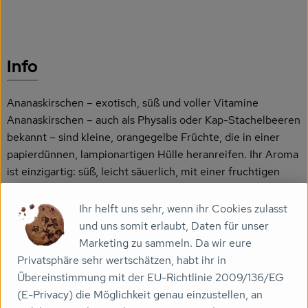
Veranstaltungen
Biomarkt
Info
Wissen
Ananaskirschen – exotisch, süß und voller Vitamine
Über uns
Ananaskirschen – auch als Physalis oder Kap-Stachelbeeren
bekannt – sind kleine, orangegelbe Früchte, die in einer
papierdünnen, lampionartigen Hülle heranreifen. Ihr Aroma
ist einzigartig: süß, leicht säuerlich, mit einer fruchtigen
Note, die entfernt an Ananas erinnert. Ihr exotischer Duft
und das saftige, gelbe Fruchtfleisch machen sie zu einem
Ihr helft uns sehr, wenn ihr Cookies zulasst
besonderen Genuss – pur oder in vielen kreativen
und uns somit erlaubt, Daten für unser
Rezepten.
Marketing zu sammeln. Da wir eure
Privatsphäre sehr wertschätzen, habt ihr in
Übereinstimmung mit der EU-Richtlinie 2009/136/EG
Ananaskirschen sind nicht nur geschmacklich ein Highlight,
(E-Privacy) die Möglichkeit genau einzustellen, an
sondern auch echte Nährstoffwunder. Sie enthalten