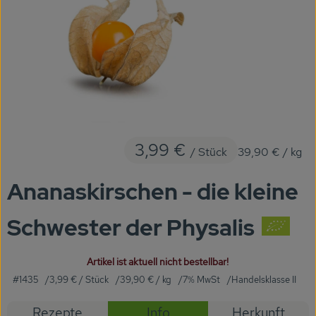
KARUSSELLE
Gutes aus Höhenberg
Einfach Bio
Obst & Gemüse
Bäckerei
3,99 €
/ Stück
39,90 €
/ kg
Kühlregal
Ananaskirschen - die kleine
Tiefkühlprodukte
Schwester der Physalis
Feinkost
Süßes & Snacks
Artikel ist aktuell nicht bestellbar!
#1435
3,99 €
/ Stück
39,90 €
/ kg
7% MwSt
Handelsklasse II
Naturkost
Rezepte
Info
Herkunft