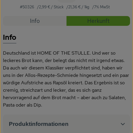
Getränke
#50326
2,99 €
/ Stück
21,36 €
/ 1kg
7% MwSt
Naturkosmetik
Rezepte
Info
Herkunft
Dr. Hauschka - Wala
Es wurden
Entdecke passende Rezepte
Info
Drogerie
Deutschland ist HOME OF THE STULLE. Und wer so
Garten
leckeres Brot kann, der belegt das nicht mit irgend etwas.
Da auch wir diesem Klassiker verpflichtet sind, haben wir
Saatgut
uns in der Allos-Rezepte-Schmiede hingesetzt und ein paar
Gedrucktes
würdige Aufstriche aus Rapsöl kreiert. Das Ergebnis ist so
cremig, streichzart und lecker, das es sich ganz
Trinkgeld & Spenden
hervorragend auf dem Brot macht – aber auch zu Salaten,
Pasta oder als Dip.
Service
Produktinformationen
B2B