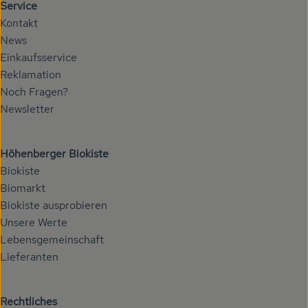
Service
Kontakt
News
Einkaufsservice
Reklamation
Noch Fragen?
Newsletter
Höhenberger Biokiste
Biokiste
Biomarkt
Biokiste ausprobieren
Unsere Werte
Lebensgemeinschaft
Lieferanten
Rechtliches