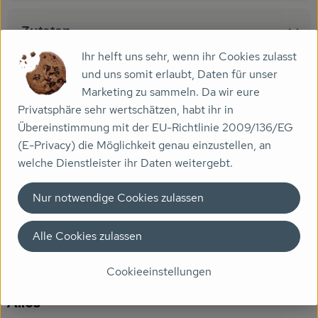
Veranstaltungen
Zutaten
Biomarkt
Ihr helft uns sehr, wenn ihr Cookies zulasst
und uns somit erlaubt, Daten für unser
Nährwert-Info
Wissen
Marketing zu sammeln. Da wir eure
Privatsphäre sehr wertschätzen, habt ihr in
Über uns
Übereinstimmung mit der EU-Richtlinie 2009/136/EG
Produktdatenblatt
(E-Privacy) die Möglichkeit genau einzustellen, an
welche Dienstleister ihr Daten weitergebt.
Nur notwendige Cookies zulassen
Herkunft
Alle Cookies zulassen
Hersteller: Allos
Cookieeinstellungen
Deutschland
Allos