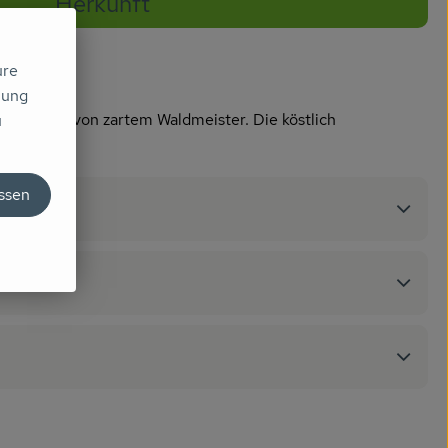
Herkunft
ure
mung
hen Note von zartem Waldmeister. Die köstlich
u
assen