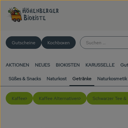
Gutscheine
Kochboxen
AKTIONEN
NEUES
BIOKISTEN
KARUSSELLE
Gut
Süßes & Snacks
Naturkost
Getränke
Naturkosmetik
Kaffee
Kaffee Alternativen
Schwarzer Tee &