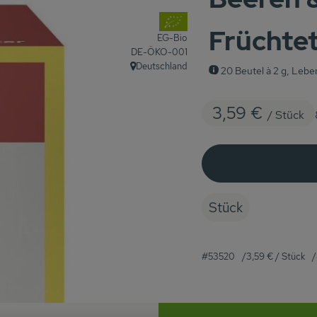
, Verband:
Früchte
EG-Bio
, Kontrollstelle:
DE-ÖKO-001
Deutschland
20 Beutel à 2 g, Leb
, Herkunft:
3,59 €
/ Stück
Stück
#53520
3,59 €
/ Stück
Rezepte