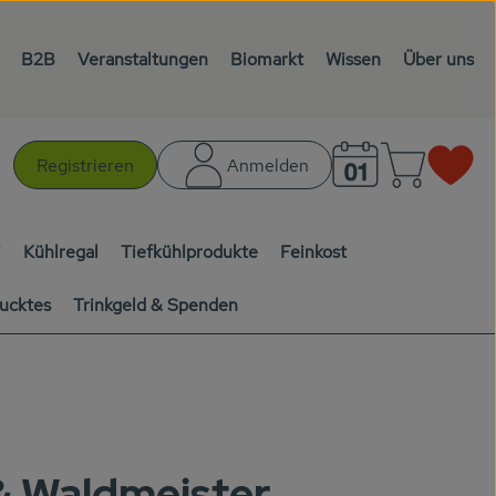
B2B
Veranstaltungen
Biomarkt
Wissen
Über uns
Warenk
L
Registrieren
Anmelden
chen
i
Kühlregal
Tiefkühlprodukte
Feinkost
ucktes
Trinkgeld & Spenden
& Waldmeister
en