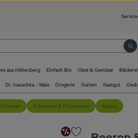
Service
Su
es aus Höhenberg
Einfach Bio
Obst & Gemüse
Bäckere
Dr. Hauschka - Wala
Drogerie
Garten
Saatgut
Gedr
 Grüntee
Kräutertee & Früchtetee
Kakao
Angebot
Beeren 
Produkt zu Favouriten hinzufüg