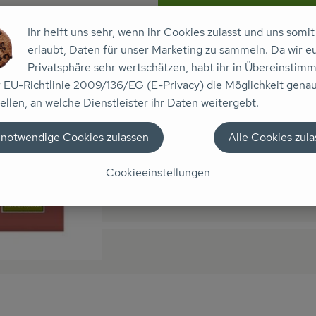
n keine passenden Rezepte gefunden.
Ihr helft uns sehr, wenn ihr Cookies zulasst und uns somit
erlaubt, Daten für unser Marketing zu sammeln. Da wir e
Privatsphäre sehr wertschätzen, habt ihr in Übereinstim
 Erdbeeren und Himbeeren in Kombination mit der charismatisc
r EU-Richtlinie 2009/136/EG (E-Privacy) die Möglichkeit gena
ellen, an welche Dienstleister ihr Daten weitergebt.
 notwendige Cookies zulassen
Alle Cookies zul
Cookieeinstellungen