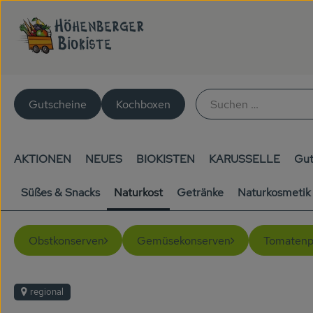
Gutscheine
Kochboxen
AKTIONEN
NEUES
BIOKISTEN
KARUSSELLE
Gut
Süßes & Snacks
Naturkost
Getränke
Naturkosmetik
Obstkonserven
Gemüsekonserven
Tomatenp
regional