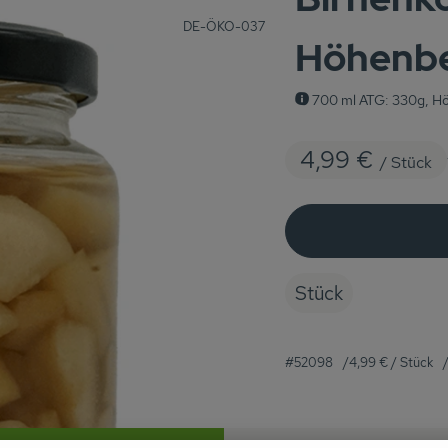
, Kontrollstelle:
DE-ÖKO-037
Höhenb
700 ml ATG: 330g, Hö
4,99 €
/ Stück
Stück
#52098
4,99 €
/ Stück
Rezepte