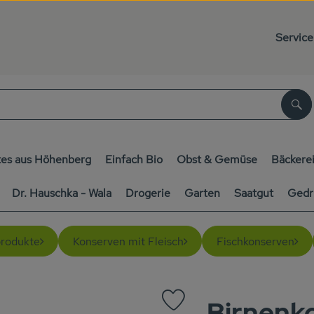
Service
Su
es aus Höhenberg
Einfach Bio
Obst & Gemüse
Bäckere
Dr. Hauschka - Wala
Drogerie
Garten
Saatgut
Gedr
rodukte
Konserven mit Fleisch
Fischkonserven
Birnenk
Produkt zu Favouriten hinzufüg