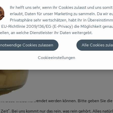
Ihr helft uns sehr, wenn ihr Cookies zulasst und uns somit
n keine passenden Rezepte gefunden.
erlaubt, Daten für unser Marketing zu sammeln. Da wir e
Privatsphäre sehr wertschätzen, habt ihr in Übereinstim
r EU-Richtlinie 2009/136/EG (E-Privacy) die Möglichkeit gena
nserem Gartenlandschafts-Leuten geerntet und direkt in die 
ellen, an welche Dienstleister ihr Daten weitergebt.
.
 notwendige Cookies zulassen
Alle Cookies zul
ompott
Cookieeinstellungen
t diese wiederverwendet werden können. Bitte geben Sie die G
 Zeit". Bei uns kommt nur das rein, was rein gehört. Alles natü