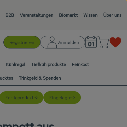
B2B
Veranstaltungen
Biomarkt
Wissen
Über uns
Warenk
L
Registrieren
Anmelden
chen
i
Kühlregal
Tiefkühlprodukte
Feinkost
ucktes
Trinkgeld & Spenden
Fertigprodukte
Eingelegtes
ompott aus
en