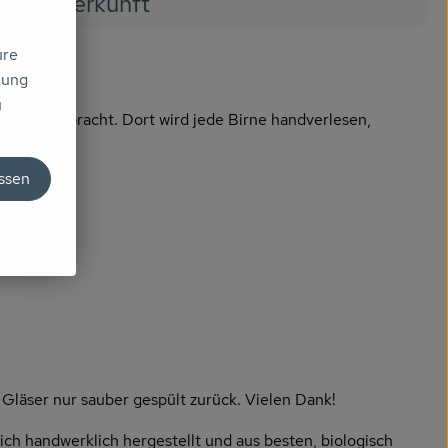
Herkunft
ure
mung
u
Küche gebracht. Dort wird jede Birne handverlesen,
assen
läser nur sauber gespült zurück. Vielen Dank!
rlich handwerklich hergestellt und aus besten, biologisch