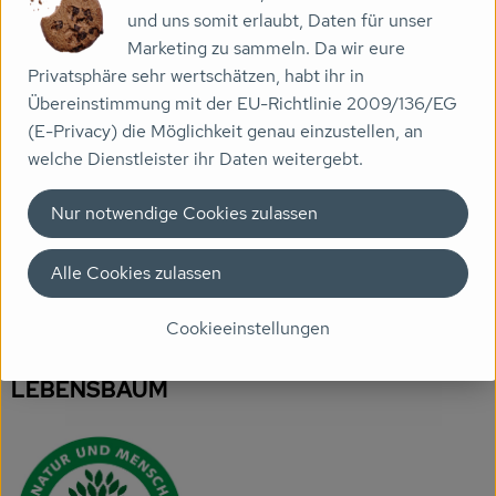
und uns somit erlaubt, Daten für unser
Veranstaltungen
Marketing zu sammeln. Da wir eure
Zutaten
Privatsphäre sehr wertschätzen, habt ihr in
Biomarkt
Übereinstimmung mit der EU-Richtlinie 2009/136/EG
Produktdatenblatt
(E-Privacy) die Möglichkeit genau einzustellen, an
Wissen
welche Dienstleister ihr Daten weitergebt.
Über uns
Nur notwendige Cookies zulassen
Herkunft
Alle Cookies zulassen
Hersteller: LEBENSBAUM
Cookieeinstellungen
Deutschland
LEBENSBAUM