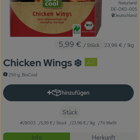
Naturland
KARUSSELLE
, Kontrollstelle:
DE-ÖKO-005
Deutschland
, Herkunft:
Gutes aus Höhenberg
Einfach Bio
5,99 €
/ Stück
23,96 €
/ 1kg
Obst & Gemüse
Chicken Wings ❄️
Bäckerei
Kühlregal
250 g, BioCool
Tiefkühlprodukte
hinzufügen
Produkt zum Warenkorb hinzuf
Feinkost
Stück
Süßes & Snacks
#28003
5,99 €
/ Stück
23,96 €
/ 1kg
7% MwSt
Naturkost
Rezepte
Info
Herkunft