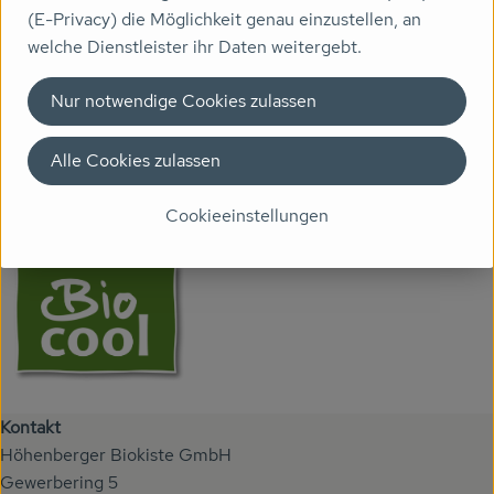
(E-Privacy) die Möglichkeit genau einzustellen, an
Veranstaltungen
welche Dienstleister ihr Daten weitergebt.
Herkunft
Biomarkt
Nur notwendige Cookies zulassen
Hersteller: BioCool
Wissen
Alle Cookies zulassen
Über uns
Deutschland
BioCool
Cookieeinstellungen
Kontakt
Höhenberger Biokiste GmbH
Gewerbering 5