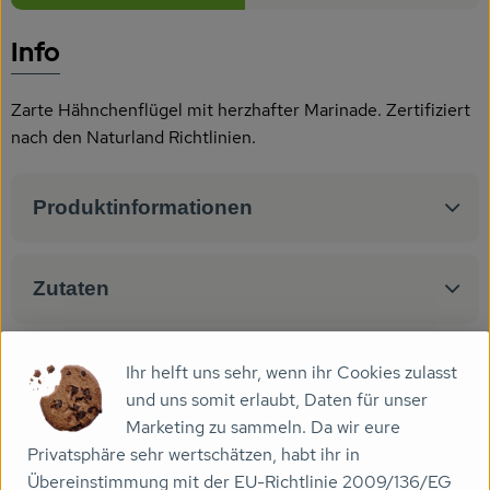
Getränke
Es wurden
Entdecke passende Rezepte
Info
Naturkosmetik
Dr. Hauschka - Wala
Zarte Hähnchenflügel mit herzhafter Marinade. Zertifiziert
nach den Naturland Richtlinien.
Drogerie
Garten
Produktinformationen
Saatgut
Zutaten
Gedrucktes
Trinkgeld & Spenden
Nährwert-Info
Ihr helft uns sehr, wenn ihr Cookies zulasst
und uns somit erlaubt, Daten für unser
Marketing zu sammeln. Da wir eure
Service
Produktdatenblatt
Privatsphäre sehr wertschätzen, habt ihr in
B2B
Übereinstimmung mit der EU-Richtlinie 2009/136/EG