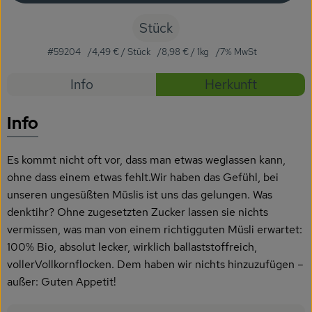
Getränke
Stück
Naturkosmetik
#59204
4,49 €
/ Stück
8,98 €
/ 1kg
7% MwSt
Dr. Hauschka - Wala
Rezepte
Info
Herkunft
Drogerie
Es wurden
Entdecke passende Rezepte
Info
Garten
Es kommt nicht oft vor, dass man etwas weglassen kann,
Saatgut
ohne dass einem etwas fehlt.Wir haben das Gefühl, bei
Gedrucktes
unseren ungesüßten Müslis ist uns das gelungen. Was
denktihr? Ohne zugesetzten Zucker lassen sie nichts
Trinkgeld & Spenden
vermissen, was man von einem richtigguten Müsli erwartet:
100% Bio, absolut lecker, wirklich ballaststoffreich,
vollerVollkornflocken. Dem haben wir nichts hinzuzufügen –
Service
außer: Guten Appetit!
B2B