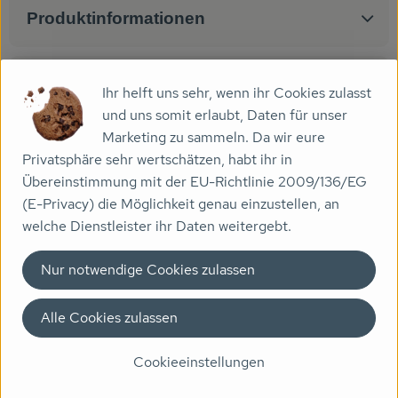
Produktinformationen
Veranstaltungen
Biomarkt
Zutaten
Ihr helft uns sehr, wenn ihr Cookies zulasst
Wissen
und uns somit erlaubt, Daten für unser
Marketing zu sammeln. Da wir eure
Über uns
Nährwert-Info
Privatsphäre sehr wertschätzen, habt ihr in
Übereinstimmung mit der EU-Richtlinie 2009/136/EG
(E-Privacy) die Möglichkeit genau einzustellen, an
Produktdatenblatt
welche Dienstleister ihr Daten weitergebt.
Nur notwendige Cookies zulassen
Herkunft
Alle Cookies zulassen
Hersteller: Allos
Cookieeinstellungen