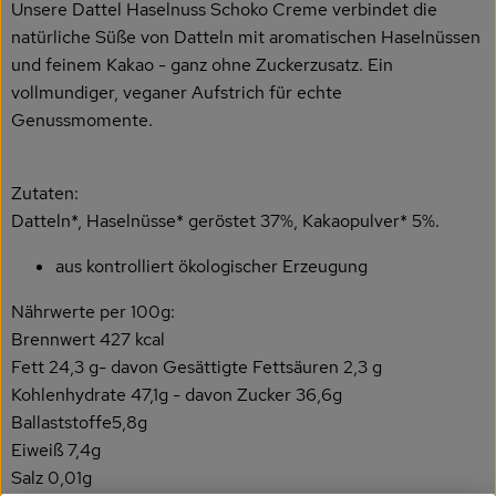
Unsere Dattel Haselnuss Schoko Creme verbindet die
Getränke
natürliche Süße von Datteln mit aromatischen Haselnüssen
Naturkosmetik
und feinem Kakao - ganz ohne Zuckerzusatz. Ein
vollmundiger, veganer Aufstrich für echte
Dr. Hauschka - Wala
Genussmomente.
Drogerie
Zutaten:
Garten
Datteln*, Haselnüsse* geröstet 37%, Kakaopulver* 5%.
Saatgut
aus kontrolliert ökologischer Erzeugung
Gedrucktes
Nährwerte per 100g:
Brennwert 427 kcal
Trinkgeld & Spenden
Fett 24,3 g- davon Gesättigte Fettsäuren 2,3 g
Kohlenhydrate 47,1g - davon Zucker 36,6g
Ballaststoffe5,8g
Service
Eiweiß 7,4g
Salz 0,01g
B2B