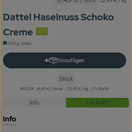
/ Stück
32,45 €
/ kg
KARUSSELLE
Dattel Haselnuss Schoko
Gutes aus Höhenberg
Creme
Einfach Bio
200 g, Odilia
Obst & Gemüse
Bäckerei
hinzufügen
Produkt zum Warenkorb hinzuf
Kühlregal
Stück
Tiefkühlprodukte
#50214
6,49 €
/ Stück
32,45 €
/ kg
7% MwSt
Feinkost
Rezepte
Info
Herkunft
Süßes & Snacks
Es wurden
Entdecke passende Rezepte
Info
Naturkost