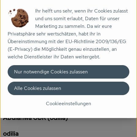
Veranstaltungen
Ihr helft uns sehr, wenn ihr Cookies zulasst
Produktinformationen
und uns somit erlaubt, Daten für unser
Biomarkt
Marketing zu sammeln. Da wir eure
Privatsphäre sehr wertschätzen, habt ihr in
Wissen
Zutaten
Übereinstimmung mit der EU-Richtlinie 2009/136/EG
(E-Privacy) die Möglichkeit genau einzustellen, an
Über uns
welche Dienstleister ihr Daten weitergebt.
Produktdatenblatt
Nur notwendige Cookies zulassen
Alle Cookies zulassen
Herkunft
Cookieeinstellungen
Hersteller: Saeed Al Tayeb und Saeda
Abulahwa GbR (odilia)
odilia