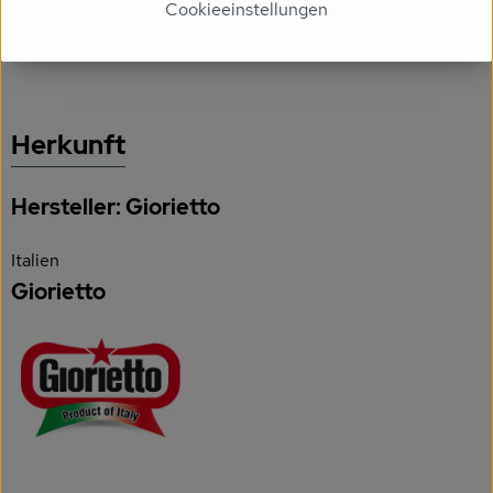
Cookieeinstellungen
Produktdatenblatt
Herkunft
Hersteller: Giorietto
Italien
Giorietto