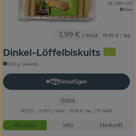
, Kontrollstelle:
DE-ÖKO-037
KARUSSELLE
Italien
, Herkunf
Gutes aus Höhenberg
Einfach Bio
3,99 €
/ Stück
19,95 €
/ 1kg
Obst & Gemüse
Dinkel-Löffelbiskuits
Bäckerei
200 g, Giorietto
Kühlregal
hinzufügen
Produkt zum Warenkorb hinzuf
Tiefkühlprodukte
Feinkost
Stück
#62732
3,99 €
/ Stück
19,95 €
/ 1kg
7% MwSt
Süßes & Snacks
Rezepte
Info
Herkunft
Naturkost