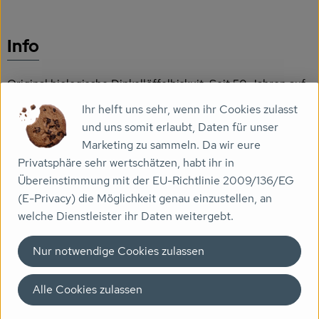
Veranstaltungen
Info
Biomarkt
Original biologische Dinkellöffelbiskuit. Seit 50 Jahren auf
Wissen
die Herstellung vonoriginal italienische Biskuits = Savoiardi
Ihr helft uns sehr, wenn ihr Cookies zulasst
Über uns
=Löffelbiskuits = Biskotten = Lady Fingers spezialisiert. Sie
und uns somit erlaubt, Daten für unser
sind locker und leicht im Geschmack.
Marketing zu sammeln. Da wir eure
Privatsphäre sehr wertschätzen, habt ihr in
Übereinstimmung mit der EU-Richtlinie 2009/136/EG
Produktinformationen
(E-Privacy) die Möglichkeit genau einzustellen, an
welche Dienstleister ihr Daten weitergebt.
Zutaten
Nur notwendige Cookies zulassen
Nährwert-Info
Alle Cookies zulassen