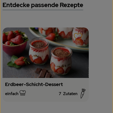
Getränke
Entdecke passende Rezepte
Naturkosmetik
Dr. Hauschka - Wala
Drogerie
Rezept zu Favour
Garten
Saatgut
Gedrucktes
Trinkgeld & Spenden
Erdbeer-Schicht-Dessert
einfach
7
Zutaten
Schwierigkeit:
Service
B2B