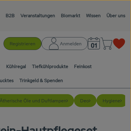
B2B
Veranstaltungen
Biomarkt
Wissen
Über uns
Warenk
L
Registrieren
Anmelden
chen
i
Kühlregal
Tiefkühlprodukte
Feinkost
ucktes
Trinkgeld & Spenden
Ätherische Öle und Duftlampen
Deo
Hygiene
tein-Hautpflegeset
inzufügen