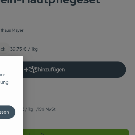
ufhaus Mayer
ück
39,75 €
/ 1kg
hinzufügen
Produkt zum Warenkorb hinzufügen
ure
mung
u
tück
39,75 €
/ 1kg
19% MwSt
assen