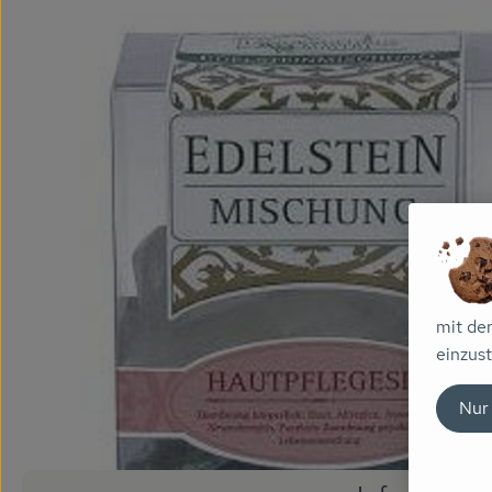
mit de
einzust
Nur