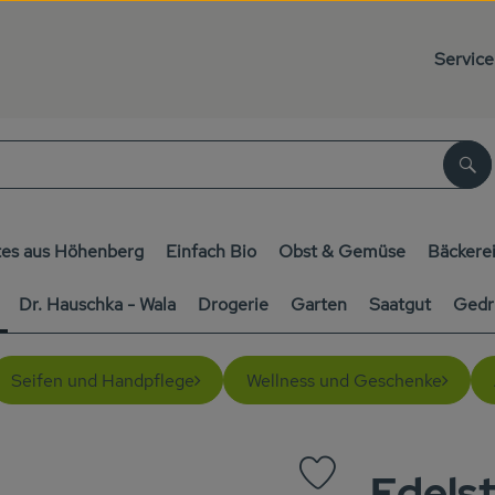
Service
Su
es aus Höhenberg
Einfach Bio
Obst & Gemüse
Bäckere
Dr. Hauschka - Wala
Drogerie
Garten
Saatgut
Gedr
Seifen und Handpflege
Wellness und Geschenke
Edels
Produkt zu Favouriten h