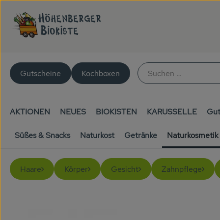
Gutscheine
Kochboxen
AKTIONEN
NEUES
BIOKISTEN
KARUSSELLE
Gut
Süßes & Snacks
Naturkost
Getränke
Naturkosmetik
Haare
Körper
Gesicht
Zahnpflege