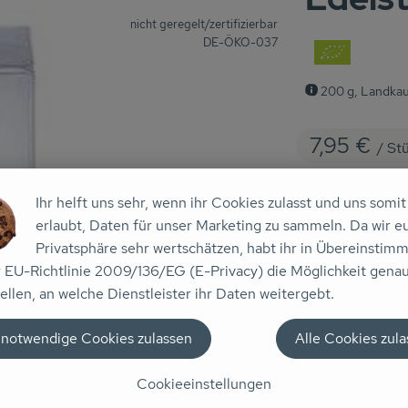
, Verband:
nicht geregelt/zertifizierbar
, Kontrollstelle:
DE-ÖKO-037
200 g, Landka
7,95 €
/ St
Ihr helft uns sehr, wenn ihr Cookies zulasst und uns somit
erlaubt, Daten für unser Marketing zu sammeln. Da wir e
Privatsphäre sehr wertschätzen, habt ihr in Übereinstim
Stück
r EU-Richtlinie 2009/136/EG (E-Privacy) die Möglichkeit gena
ellen, an welche Dienstleister ihr Daten weitergebt.
#70373
7,95 €
/ S
 notwendige Cookies zulassen
Alle Cookies zul
Cookieeinstellungen
Rezepte