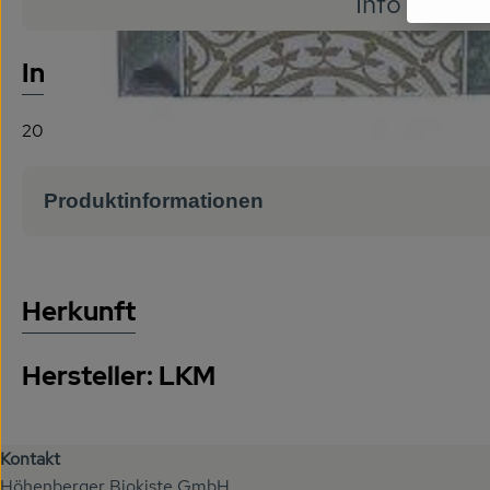
Info
Es wurde
Entdecke passende Rezepte
Info
200 g, Landkaufhaus Mayer
Produktinformationen
Herkunft
Hersteller: LKM
Kontakt
Höhenberger Biokiste GmbH