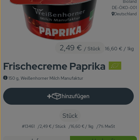
Bioland
KARUSSELLE
, Kontrollstelle:
DE-ÖKO-001
Deutschland
, Herkunft:
Gutes aus Höhenberg
Einfach Bio
2,49 €
Obst & Gemüse
/ Stück
16,60 €
/ 1kg
Bäckerei
Frischecreme Paprika
Kühlregal
150 g, Weißenhorner Milch Manufaktur
Tiefkühlprodukte
hinzufügen
Produkt zum Warenkorb hinzuf
Feinkost
Stück
Süßes & Snacks
#13461
2,49 €
/ Stück
16,60 €
/ 1kg
7% MwSt
Naturkost
Rezepte