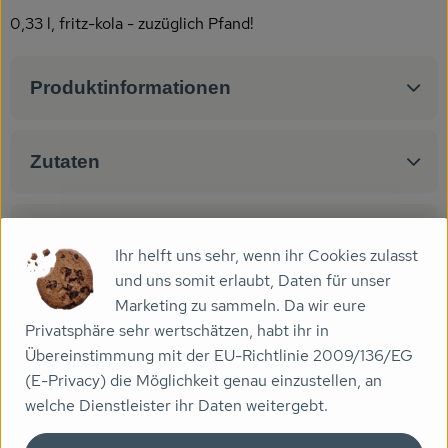
Getränke
0,33 l, fritz-kola - zuzüglich Pfand!
Naturkosmetik
Produktinformationen
Dr. Hauschka - Wala
Drogerie
Zutaten
Garten
Saatgut
Nährwert-Info
Ihr helft uns sehr, wenn ihr Cookies zulasst
Gedrucktes
und uns somit erlaubt, Daten für unser
Marketing zu sammeln. Da wir eure
Produktdatenblatt
Trinkgeld & Spenden
Privatsphäre sehr wertschätzen, habt ihr in
Übereinstimmung mit der EU-Richtlinie 2009/136/EG
(E-Privacy) die Möglichkeit genau einzustellen, an
Service
Herkunft
welche Dienstleister ihr Daten weitergebt.
B2B