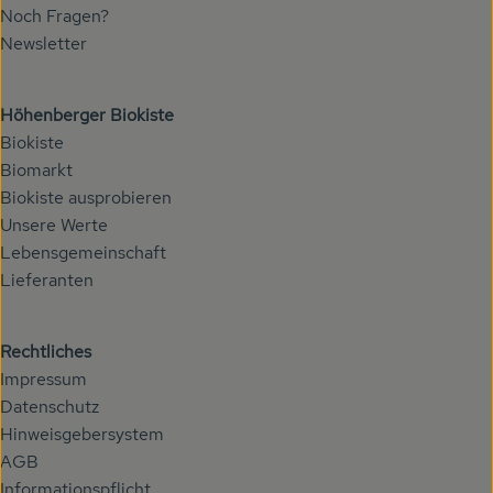
Noch Fragen?
Newsletter
Höhenberger Biokiste
Biokiste
Biomarkt
Biokiste ausprobieren
Unsere Werte
Lebensgemeinschaft
Lieferanten
Rechtliches
Impressum
Datenschutz
Hinweisgebersystem
AGB
Informationspflicht