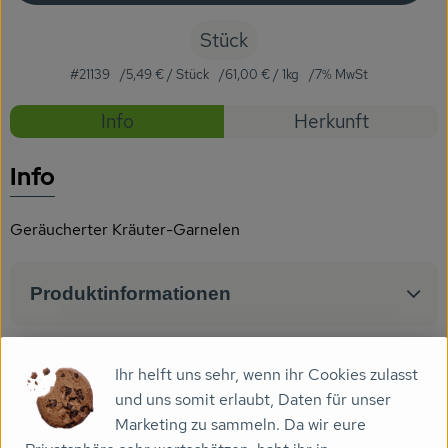
Getränke
Stück
Naturkosmetik
#21139
5,49 €
/ Stück
61,00 €
/ 1kg
7% MwSt
Dr. Hauschka - Wala
Rezepte
Info
Herkunft
Drogerie
Es wurden
Entdecke passende Rezepte
Info
Garten
Geräucherter Kräuter-Garnelen
Saatgut
Gedrucktes
Produktinformationen
Trinkgeld & Spenden
Zutaten
Ihr helft uns sehr, wenn ihr Cookies zulasst
Service
und uns somit erlaubt, Daten für unser
Marketing zu sammeln. Da wir eure
B2B
Nährwert-Info