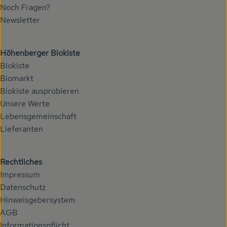
Noch Fragen?
Newsletter
Höhenberger Biokiste
Biokiste
Biomarkt
Biokiste ausprobieren
Unsere Werte
Lebensgemeinschaft
Lieferanten
Rechtliches
Impressum
Datenschutz
Hinweisgebersystem
AGB
Informationspflicht