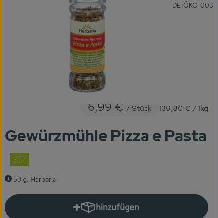
, Kontrollstelle:
DE-ÖKO-003
KARUSSELLE
Gutes aus Höhenberg
Einfach Bio
Obst & Gemüse
Bäckerei
6,99 €
/ Stück
139,80 €
/ 1kg
Kühlregal
Gewürzmühle Pizza e Pasta
Tiefkühlprodukte
Feinkost
50 g, Herbaria
Süßes & Snacks
Naturkost
hinzufügen
Produkt zum Warenkorb hinzuf