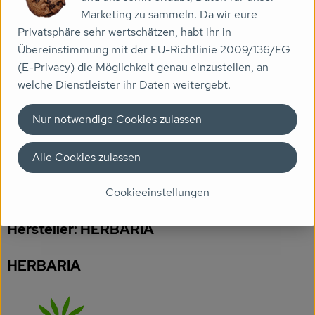
Produktinformationen
Marketing zu sammeln. Da wir eure
Veranstaltungen
Privatsphäre sehr wertschätzen, habt ihr in
Übereinstimmung mit der EU-Richtlinie 2009/136/EG
Biomarkt
Zutaten
(E-Privacy) die Möglichkeit genau einzustellen, an
Wissen
welche Dienstleister ihr Daten weitergebt.
Über uns
Produktdatenblatt
Nur notwendige Cookies zulassen
Alle Cookies zulassen
Herkunft
Cookieeinstellungen
Hersteller: HERBARIA
HERBARIA