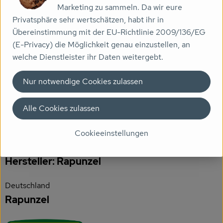
Marketing zu sammeln. Da wir eure
Zutaten
Veranstaltungen
Privatsphäre sehr wertschätzen, habt ihr in
Übereinstimmung mit der EU-Richtlinie 2009/136/EG
Biomarkt
(E-Privacy) die Möglichkeit genau einzustellen, an
Nährwert-Info
welche Dienstleister ihr Daten weitergebt.
Wissen
Nur notwendige Cookies zulassen
Über uns
Produktdatenblatt
Alle Cookies zulassen
Herkunft
Cookieeinstellungen
Hersteller: Rapunzel
Deutschland
Rapunzel