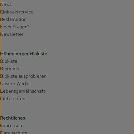
News
Einkaufsservice
Reklamation
Noch Fragen?
Newsletter
Höhenberger Biokiste
Biokiste
Biomarkt
Biokiste ausprobieren
Unsere Werte
Lebensgemeinschaft
Lieferanten
Rechtliches
Impressum
Datenschutz