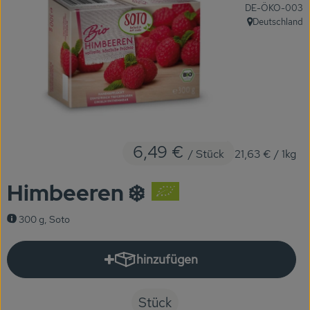
, Kontrollstelle:
DE-ÖKO-003
KARUSSELLE
Deutschland
, Herkunft:
Gutes aus Höhenberg
Einfach Bio
Obst & Gemüse
Bäckerei
6,49 €
/ Stück
21,63 €
/ 1kg
Kühlregal
Himbeeren ❄️
Tiefkühlprodukte
300 g, Soto
Feinkost
Süßes & Snacks
hinzufügen
Produkt zum Warenkorb hinzuf
Naturkost
Stück