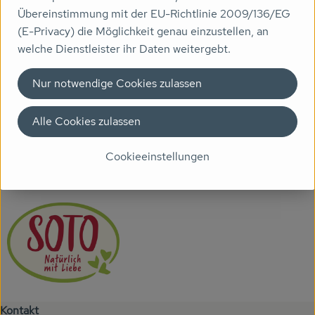
Produktdatenblatt
Übereinstimmung mit der EU-Richtlinie 2009/136/EG
Veranstaltungen
(E-Privacy) die Möglichkeit genau einzustellen, an
welche Dienstleister ihr Daten weitergebt.
Biomarkt
Herkunft
Nur notwendige Cookies zulassen
Wissen
Über uns
Hersteller: SOTO
Alle Cookies zulassen
Cookieeinstellungen
Deutschland
SOTO
Kontakt