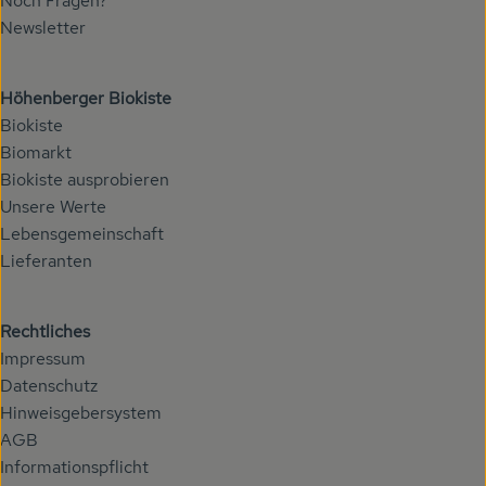
Noch Fragen?
Newsletter
Höhenberger Biokiste
Biokiste
Biomarkt
Biokiste ausprobieren
Unsere Werte
Lebensgemeinschaft
Lieferanten
Rechtliches
Impressum
Datenschutz
Hinweisgebersystem
AGB
Informationspflicht