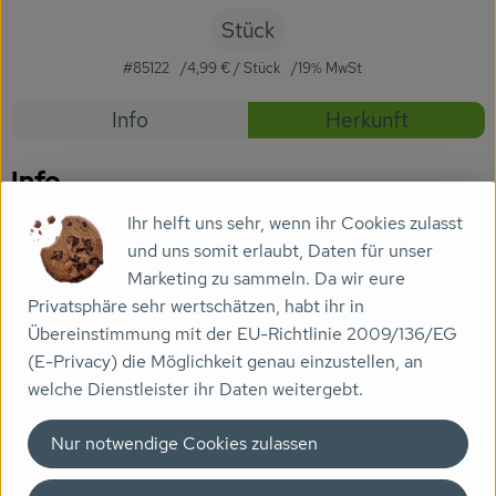
Getränke
Stück
Naturkosmetik
#85122
4,99 €
/ Stück
19% MwSt
Rezepte
Dr. Hauschka - Wala
Info
Herkunft
Es wurden
Entdecke passende Rezepte
Drogerie
Info
Garten
Ihr helft uns sehr, wenn ihr Cookies zulasst
Keramikform passend für kleines Herz, verschiedene
und uns somit erlaubt, Daten für unser
Saatgut
Farben (3212006)
Marketing zu sammeln. Da wir eure
Gedrucktes
Privatsphäre sehr wertschätzen, habt ihr in
Übereinstimmung mit der EU-Richtlinie 2009/136/EG
Produktinformationen
Trinkgeld & Spenden
(E-Privacy) die Möglichkeit genau einzustellen, an
welche Dienstleister ihr Daten weitergebt.
Service
Nur notwendige Cookies zulassen
Herkunft
B2B