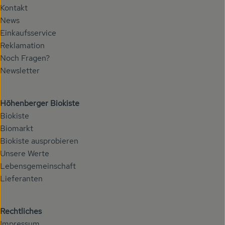
Kontakt
News
Einkaufsservice
Reklamation
Noch Fragen?
Newsletter
Höhenberger Biokiste
Biokiste
Biomarkt
Biokiste ausprobieren
Unsere Werte
Lebensgemeinschaft
Lieferanten
Rechtliches
Impressum