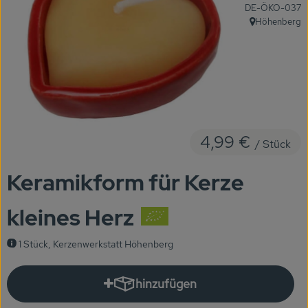
, Kontrollstelle:
DE-ÖKO-037
KARUSSELLE
Höhenberg
, Herkunft:
Gutes aus Höhenberg
Einfach Bio
Obst & Gemüse
Bäckerei
4,99 €
/ Stück
Kühlregal
Keramikform für Kerze
Tiefkühlprodukte
kleines Herz
Feinkost
1 Stück, Kerzenwerkstatt Höhenberg
Süßes & Snacks
hinzufügen
Naturkost
Produkt zum Warenkorb hinzuf