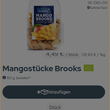
, Kontrollstelle:
DE-ÖKO-001
KARUSSELLE
Burkina Faso
, Herkunft:
Gutes aus Höhenberg
Einfach Bio
Obst & Gemüse
Bäckerei
4,49 €
/ Stück
29,93 €
/ 1kg
Kühlregal
Mangostücke Brooks
Tiefkühlprodukte
150 g, bioladen*
Feinkost
Süßes & Snacks
hinzufügen
Produkt zum Warenkorb hinzuf
Naturkost
Stück