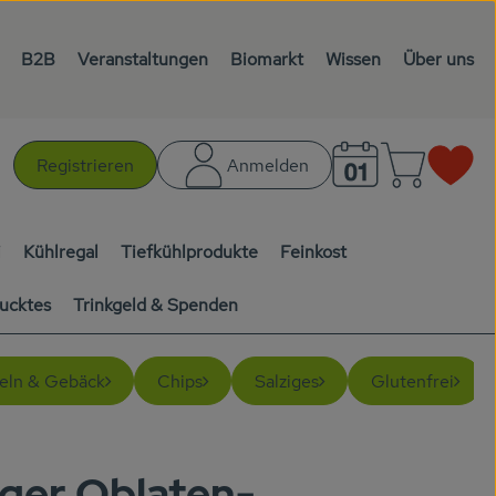
B2B
Veranstaltungen
Biomarkt
Wissen
Über uns
Warenk
L
Registrieren
Anmelden
chen
i
Kühlregal
Tiefkühlprodukte
Feinkost
ucktes
Trinkgeld & Spenden
eln & Gebäck
Chips
Salziges
Glutenfrei
ger Oblaten-
en