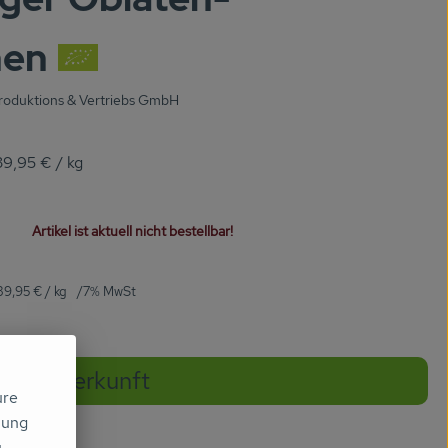
hen
oduktions & Vertriebs GmbH
39,95 €
/ kg
Artikel ist aktuell nicht bestellbar!
39,95 €
/ kg
7% MwSt
Herkunft
ure
mung
u