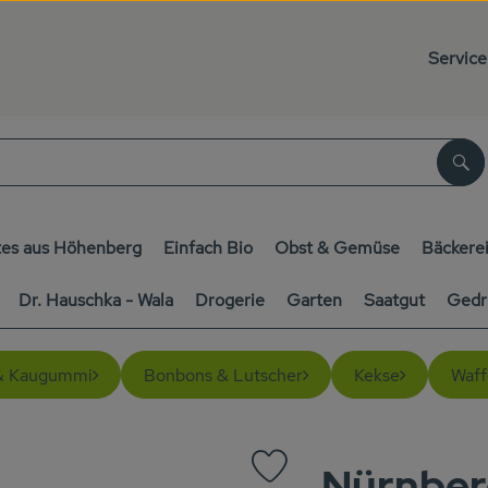
Service
Su
es aus Höhenberg
Einfach Bio
Obst & Gemüse
Bäckere
Dr. Hauschka - Wala
Drogerie
Garten
Saatgut
Gedr
& Kaugummi
Bonbons & Lutscher
Kekse
Waff
Nürnber
Produkt zu Favouriten hinzufüg