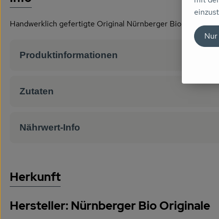
einzust
Handwerklich gefertigte Original Nürnberger Bio Lebkuchen
Nur
Produktinformationen
Zutaten
Nährwert-Info
Herkunft
Hersteller: Nürnberger Bio Originale