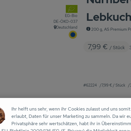
, Verband:
Lebkuc
EG-Bio
, Kontrollstelle:
DE-ÖKO-037
Deutschland
200 g, AS Premium Pr
, Herkunft:
, EU Herkunft:
7,99 €
/ Stück
#62224
7,99 €
/ Stück
Rezepte
Ihr helft uns sehr, wenn ihr Cookies zulasst und uns somit
erlaubt, Daten für unser Marketing zu sammeln. Da wir e
n keine passenden Rezepte gefunden.
Privatsphäre sehr wertschätzen, habt ihr in Übereinstim
r EU-Richtlinie 2009/136/EG (E-Privacy) die Möglichkeit gena