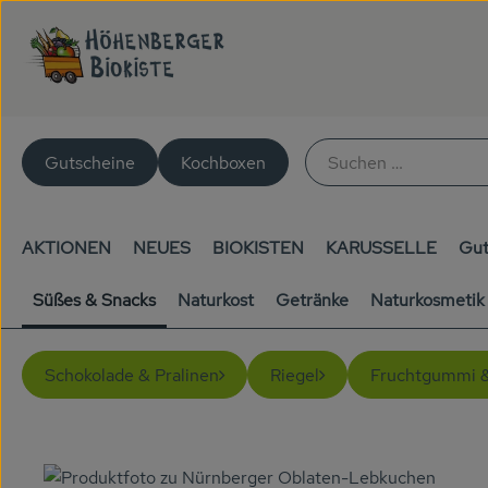
Gutscheine
Kochboxen
AKTIONEN
NEUES
BIOKISTEN
KARUSSELLE
Gut
Süßes & Snacks
Naturkost
Getränke
Naturkosmetik
Schokolade & Pralinen
Riegel
Fruchtgummi 