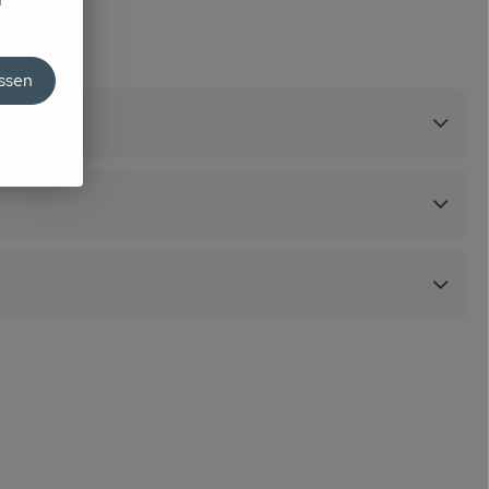
iert
assen