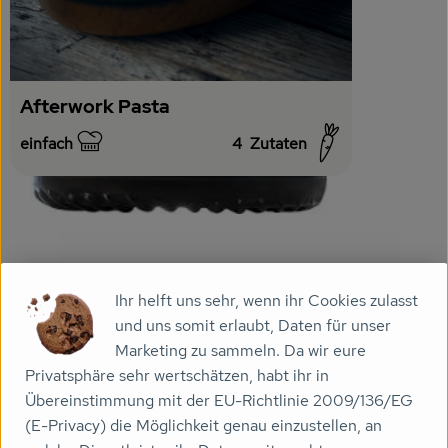
Veranstaltungen
Biomarkt
Afterwork Pasta
Wissen
einfach
4
Zutaten
Schwierigkeit:
Über uns
Info
Ihr helft uns sehr, wenn ihr Cookies zulasst
und uns somit erlaubt, Daten für unser
Ohne Zusatz von Aromastoffen wird dieses Öl durch
Marketing zu sammeln. Da wir eure
gleichzeitiges Pressen von Oliven und frischem Knoblauch
Privatsphäre sehr wertschätzen, habt ihr in
gewonnen. Dieses würzige Öl entwickelt einen intensiven
Übereinstimmung mit der EU-Richtlinie 2009/136/EG
Knoblauchgeschmack, der durch den fruchtigen
(E-Privacy) die Möglichkeit genau einzustellen, an
Geschmack des Olivenöls unterstrichen wird und Gerichten