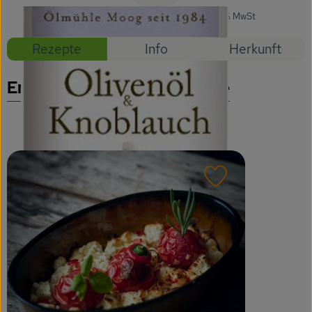
Getränke
#57003
6,49 €
/ Stück
64,90 €
/ l
7% MwSt
Naturkosmetik
Rezepte
Info
Herkunft
Dr. Hauschka - Wala
Entdecke passende Rezepte
Drogerie
Garten
Saatgut
Rezept zu Favour
Gedrucktes
Trinkgeld & Spenden
Service
B2B