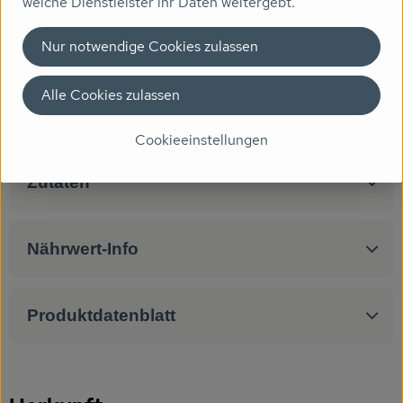
welche Dienstleister ihr Daten weitergebt.
sofort eine mediterrane Note verleiht. Schon wenige
Tropfen genügen, um Salate, Marinaden, Fisch und Aioli
Nur notwendige Cookies zulassen
mit dem gewissen Etwas zu verfeinern.
Alle Cookies zulassen
Produktinformationen
Cookieeinstellungen
Zutaten
Nährwert-Info
Produktdatenblatt