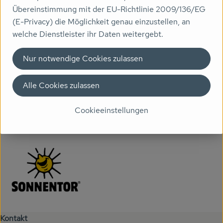
Produktdatenblatt
Übereinstimmung mit der EU-Richtlinie 2009/136/EG
Veranstaltungen
(E-Privacy) die Möglichkeit genau einzustellen, an
welche Dienstleister ihr Daten weitergebt.
Biomarkt
Herkunft
Nur notwendige Cookies zulassen
Wissen
Über uns
Hersteller: Sonnentor
Alle Cookies zulassen
Cookieeinstellungen
Deutschland
Sonnentor
Kontakt