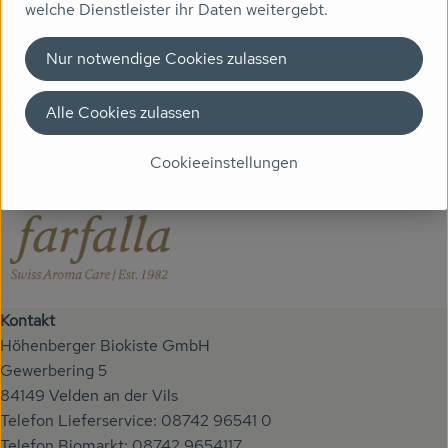
welche Dienstleister ihr Daten weitergebt.
Veranstaltungen
Herkunft
Nur notwendige Cookies zulassen
Biomarkt
Hersteller: farfalla
Alle Cookies zulassen
Wissen
Schweiz
Cookieeinstellungen
Über uns
farfalla
Kontakt
Höhenberger Biokiste GmbH
Gewerbering 5
84149 Velden an der Vils
Telefon Lieferservice: 08742 96541 0
Telefon Biomarkt: 08742 9654117