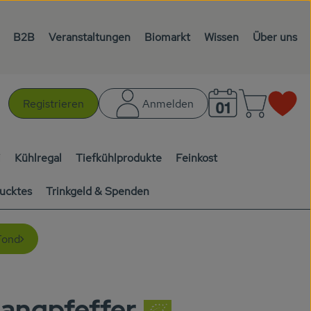
B2B
Veranstaltungen
Biomarkt
Wissen
Über uns
Warenk
L
Registrieren
Anmelden
chen
i
Kühlregal
Tiefkühlprodukte
Feinkost
ucktes
Trinkgeld & Spenden
Fond
Langpfeffer
en