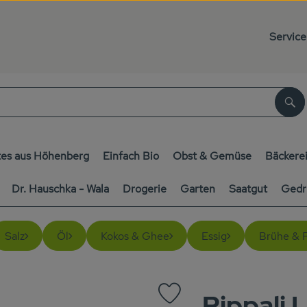
Service
Su
es aus Höhenberg
Einfach Bio
Obst & Gemüse
Bäckere
Dr. Hauschka - Wala
Drogerie
Garten
Saatgut
Gedr
Salz
Öl
Kokos & Ghee
Essig
Brühe & 
Pippali 
Produkt zu Favouriten hinzufüg