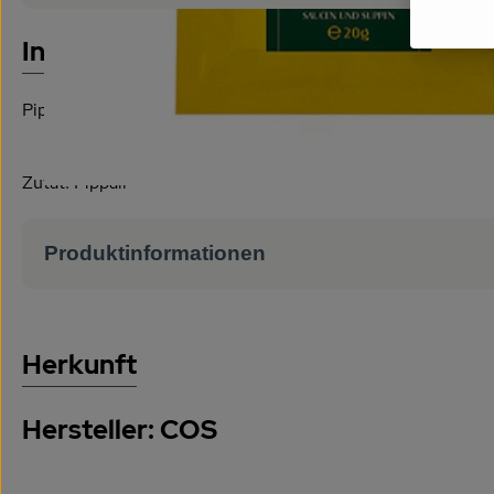
Es wurde
Entdecke passende Rezepte
Info
Pippali (Langer Pfeffer) ist ein würziger schwarzer Pfeff
Zutat: Pippali
Produktinformationen
Herkunft
Hersteller: COS