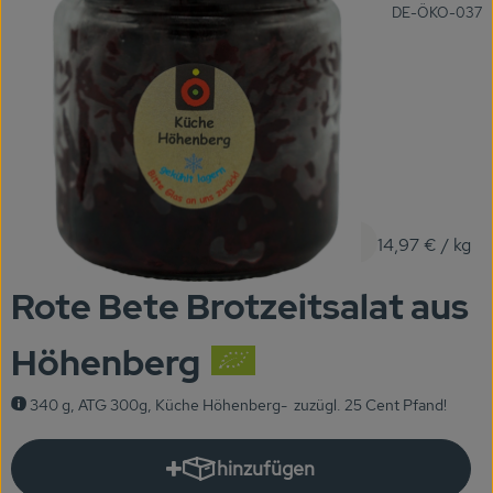
, Kontrollstelle:
DE-ÖKO-037
KARUSSELLE
Gutes aus Höhenberg
Einfach Bio
Obst & Gemüse
Bäckerei
4,49 €
/ Stück
14,97 €
/ kg
Kühlregal
Rote Bete Brotzeitsalat aus
Tiefkühlprodukte
Höhenberg
Feinkost
340 g, ATG 300g, Küche Höhenberg- zuzügl. 25 Cent Pfand!
Süßes & Snacks
Naturkost
hinzufügen
Produkt zum Warenkorb hinzuf