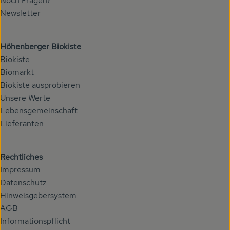
Noch Fragen?
Newsletter
Höhenberger Biokiste
Biokiste
Biomarkt
Biokiste ausprobieren
Unsere Werte
Lebensgemeinschaft
Lieferanten
Rechtliches
Impressum
Datenschutz
Hinweisgebersystem
AGB
Informationspflicht