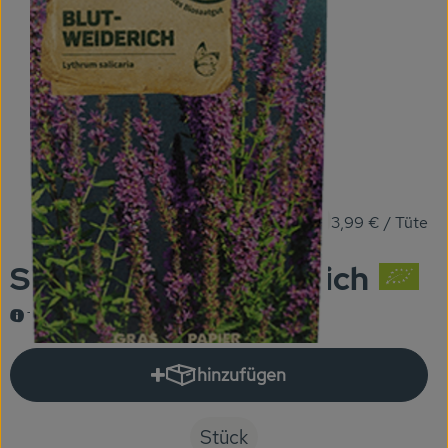
KARUSSELLE
Gutes aus Höhenberg
Einfach Bio
Obst & Gemüse
Bäckerei
3,99 €
/ Stück
3,99 €
/ Tüte
Kühlregal
Saatgut Blut-Weiderich
Tiefkühlprodukte
Tüte, Samen Maier
Feinkost
Süßes & Snacks
hinzufügen
Produkt zum Warenkorb hinzuf
Naturkost
Stück