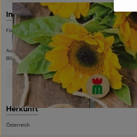
Es wurde
Entdecke passende Rezepte
Info
Für Topf und Beet.
Aussaatzeit: März, April, Mai, Juni, Juli
Blütezeit: August, Juli, Juni, September
Produktinformationen
Herkunft
Österreich