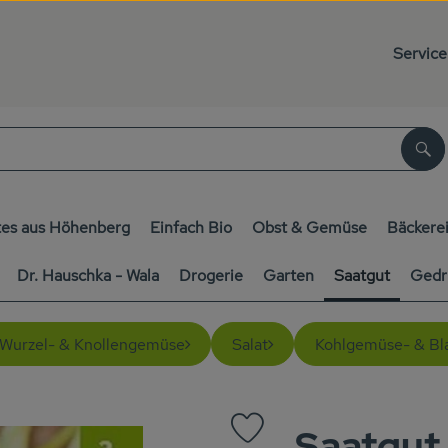
Service
Su
es aus Höhenberg
Einfach Bio
Obst & Gemüse
Bäckere
Dr. Hauschka - Wala
Drogerie
Garten
Saatgut
Gedr
Wurzel- & Knollengemüse
Salat
Kohlgemüse- & Bl
Saatgut
Produkt zu Favouriten hinzufüg