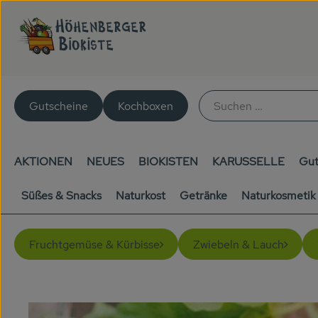
Gutscheine
Kochboxen
AKTIONEN
NEUES
BIOKISTEN
KARUSSELLE
Gut
Süßes & Snacks
Naturkost
Getränke
Naturkosmetik
Fruchtgemüse & Kürbisse
Zwiebeln & Lauch