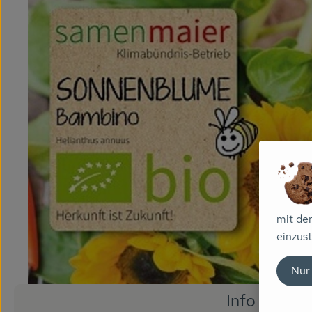
mit de
einzust
Nur
Info