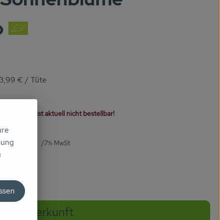
o
3,99 €
/ Tüte
Artikel ist aktuell nicht bestellbar!
ure
mung
3,99 €
/ Tüte
7% MwSt
u
assen
Herkunft