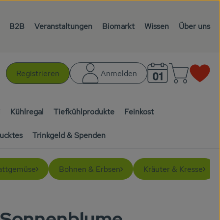
B2B
Veranstaltungen
Biomarkt
Wissen
Über uns
Warenk
L
Registrieren
Anmelden
chen
i
Kühlregal
Tiefkühlprodukte
Feinkost
ucktes
Trinkgeld & Spenden
attgemüse
Bohnen & Erbsen
Kräuter & Kresse
 Sonnenblume
en