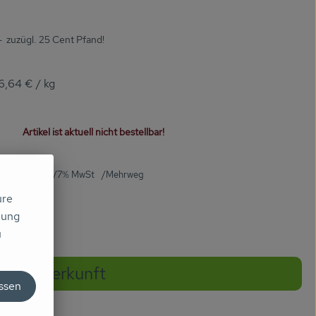
 zuzügl. 25 Cent Pfand!
6,64 €
/ kg
Artikel ist aktuell nicht bestellbar!
6,64 €
/ kg
7% MwSt
Mehrweg
ure
mung
u
Herkunft
assen