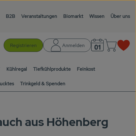
B2B
Veranstaltungen
Biomarkt
Wissen
Über uns
Warenk
L
Registrieren
Anmelden
chen
i
Kühlregal
Tiefkühlprodukte
Feinkost
ucktes
Trinkgeld & Spenden
lauch aus Höhenberg
en