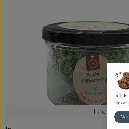
mit de
einzust
Info
Nur
Es wurde
Entdecke passende Rezepte