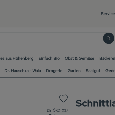
Service
Su
es aus Höhenberg
Einfach Bio
Obst & Gemüse
Bäckere
Dr. Hauschka - Wala
Drogerie
Garten
Saatgut
Gedr
Schnitt
Produkt zu Favouriten hinzufüg
, Kontrollstelle:
DE-ÖKO-037