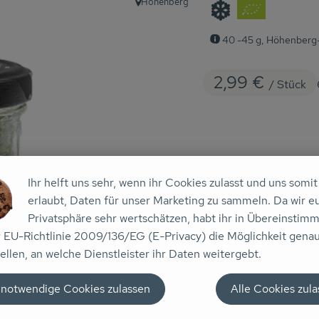
❄️
Höhenberg
, Herkunft:
40 -45 g, Höhenberg-
2,99 €
/ Stück
#28094
2,99 €
/ Stück
Ihr helft uns sehr, wenn ihr Cookies zulasst und uns somit
erlaubt, Daten für unser Marketing zu sammeln. Da wir e
Privatsphäre sehr wertschätzen, habt ihr in Übereinstim
r EU-Richtlinie 2009/136/EG (E-Privacy) die Möglichkeit gena
ellen, an welche Dienstleister ihr Daten weitergebt.
Rezepte
 notwendige Cookies zulassen
Alle Cookies zul
n keine passenden Rezepte gefunden.