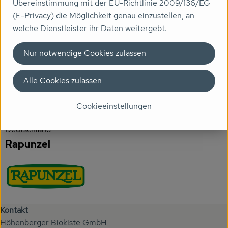
Übereinstimmung mit der EU-Richtlinie 2009/136/EG
(E-Privacy) die Möglichkeit genau einzustellen, an
Veranstaltungen
Produktdatenblatt
welche Dienstleister ihr Daten weitergebt.
Biomarkt
Nur notwendige Cookies zulassen
Wissen
Herkunft
Alle Cookies zulassen
Über uns
Hersteller: Rapunzel
Cookieeinstellungen
Deutschland
Rapunzel
Kontakt
Höhenberger Biokiste GmbH