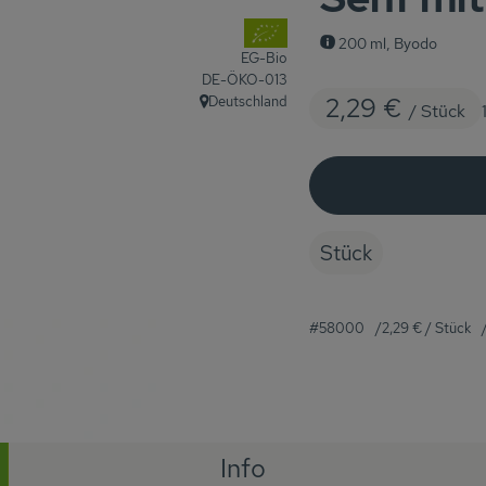
, Verband:
200 ml, Byodo
EG-Bio
, Kontrollstelle:
DE-ÖKO-013
2,29 €
Deutschland
/ Stück
, Herkunft:
Stück
#58000
2,29 €
/ Stück
Info