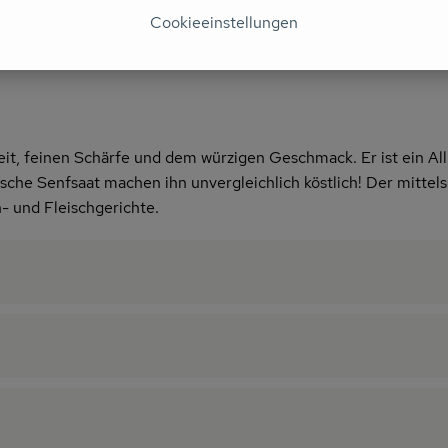
Cookieeinstellungen
it, feinen Schärfe und dem würzigen Geschmack. Er ist ein Allr
he Senfsaat machen ihn unvergleichlich köstlich! Der mittel
- und Fleischgerichte.