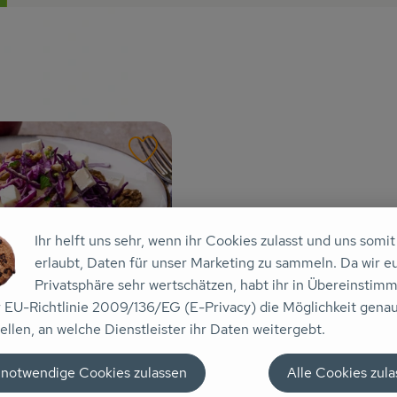
ten hinzufügen
Rezept zu Favouriten hinzufügen
Ihr helft uns sehr, wenn ihr Cookies zulasst und uns somit
erlaubt, Daten für unser Marketing zu sammeln. Da wir e
Privatsphäre sehr wertschätzen, habt ihr in Übereinstim
lat mit Apfel und
r EU-Richtlinie 2009/136/EG (E-Privacy) die Möglichkeit gena
ellen, an welche Dienstleister ihr Daten weitergebt.
8
Zutaten
 notwendige Cookies zulassen
Alle Cookies zul