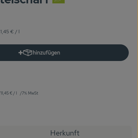
11,45 €
/ l
hinzufügen
Produkt zum Warenkorb hinzufügen
11,45 €
/ l
7% MwSt
Herkunft