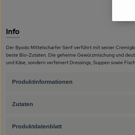
Info
Der Byodo Mittelscharfer Senf verführt mit seiner Cremigke
beste Bio-Zutaten. Die geheime Gewürzmischung und deutsc
und Käse, sondern verfeinert Dressings, Suppen sowie Fisch
Produktinformationen
Zutaten
Produktdatenblatt