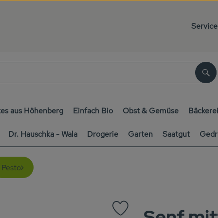
Service
Su
es aus Höhenberg
Einfach Bio
Obst & Gemüse
Bäckere
Dr. Hauschka - Wala
Drogerie
Garten
Saatgut
Gedr
Pesto
Senf mit
Produkt zu Favouriten hinzufüg