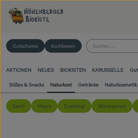
Gutscheine
Kochboxen
AKTIONEN
NEUES
BIOKISTEN
KARUSSELLE
Gut
Süßes & Snacks
Naturkost
Getränke
Naturkosmetik
Senf
Mayo
Dressing
Würzsaucen