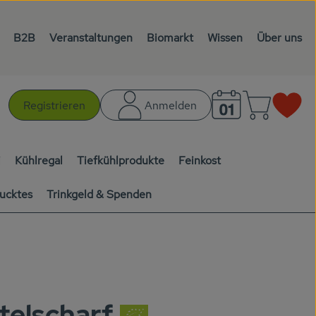
B2B
Veranstaltungen
Biomarkt
Wissen
Über uns
Warenk
L
Registrieren
Anmelden
chen
i
Kühlregal
Tiefkühlprodukte
Feinkost
ucktes
Trinkgeld & Spenden
telscharf
en