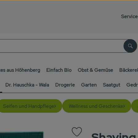
Service
Su
es aus Höhenberg
Einfach Bio
Obst & Gemüse
Bäckere
Dr. Hauschka - Wala
Drogerie
Garten
Saatgut
Gedr
Seifen und Handpflege
Wellness und Geschenke
Shaving
Produkt zu Favouriten hinzufü