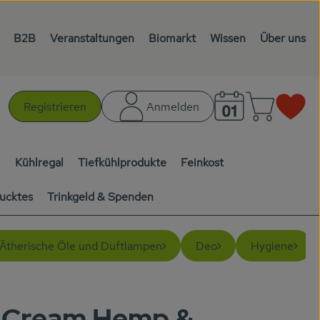
B2B
Veranstaltungen
Biomarkt
Wissen
Über uns
Warenk
L
Registrieren
Anmelden
chen
i
Kühlregal
Tiefkühlprodukte
Feinkost
ucktes
Trinkgeld & Spenden
Ätherische Öle und Duftlampen
Deo
Hygiene
 Cream Hemp &
gen