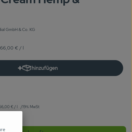
dial GmbH & Co. KG
66,00 €
/ l
hinzufügen
Produkt zum Warenkorb hinzufügen
66,00 €
/ l
19% MwSt
ure