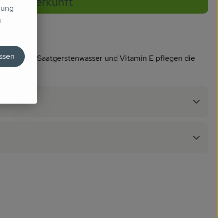
Herkunft
mung
u
assen
szug. Bio-Saatgerstenwasser und Vitamin E pflegen die