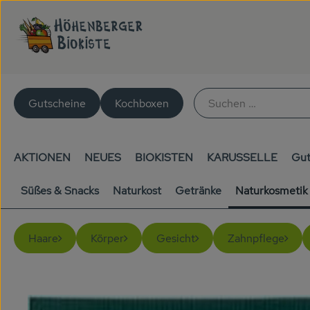
Gutscheine
Kochboxen
AKTIONEN
NEUES
BIOKISTEN
KARUSSELLE
Gut
Süßes & Snacks
Naturkost
Getränke
Naturkosmetik
Haare
Körper
Gesicht
Zahnpflege