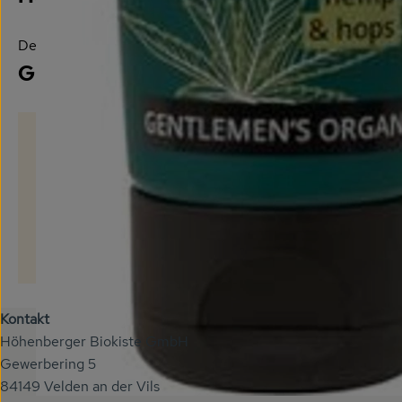
Deutschland
GRN
Kontakt
Höhenberger Biokiste GmbH
Gewerbering 5
84149 Velden an der Vils