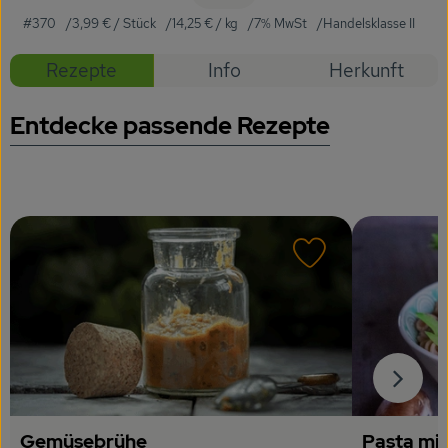
Getränke
#370
3,99 €
/ Stück
14,25 €
/ kg
7% MwSt
Handelsklasse II
Naturkosmetik
Rezepte
Info
Herkunft
Dr. Hauschka - Wala
Entdecke passende Rezepte
Drogerie
Garten
Saatgut
Rezept zu Favour
Gedrucktes
Trinkgeld & Spenden
Service
B2B
Gemüsebrühe
Pasta mi