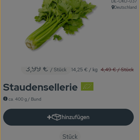
, Kontrollstelle:
DE-ÖKO-037
KARUSSELLE
Deutschland
, Herkunft:
Gutes aus Höhenberg
Einfach Bio
Obst & Gemüse
Bäckerei
3,99 €
Alter Preis:
/ Stück
14,25 €
/ kg
4,49 €
/ Stück
Kühlregal
Staudensellerie
Tiefkühlprodukte
ca. 400 g / Bund
Feinkost
Süßes & Snacks
hinzufügen
Produkt zum Warenkorb hinzuf
Naturkost
Stück