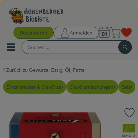
Warenk
Registrieren
Anmelden
Link
Mobiles Menu öffnen oder sc
Such
Zurück zu Gewürze, Essig, Öl, Fette
Gutscheine
Kochboxen
Einzelkräuter & Gewürze
Gewürzmischungen
Salz
AKTIONEN
P
NEUES
, Verband:
BIOKISTEN
EG-Bio