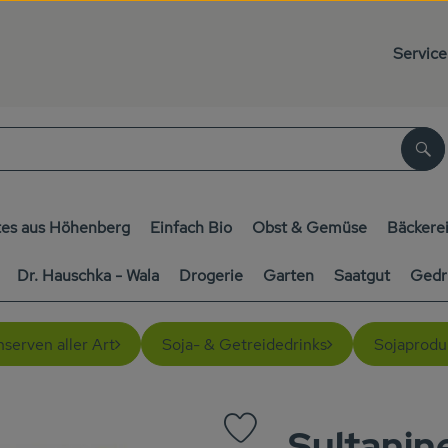
Service
Su
es aus Höhenberg
Einfach Bio
Obst & Gemüse
Bäckere
Dr. Hauschka - Wala
Drogerie
Garten
Saatgut
Gedr
serven aller Art
Soja- & Getreidedrinks
Sojaprodu
Sultanin
Produkt zu Favouriten hinzufüge