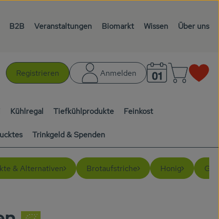
B2B
Veranstaltungen
Biomarkt
Wissen
Über uns
Warenk
L
Registrieren
Anmelden
chen
i
Kühlregal
Tiefkühlprodukte
Feinkost
ucktes
Trinkgeld & Spenden
kte & Alternativen
Brotaufstriche
Honig
Getr
en
n