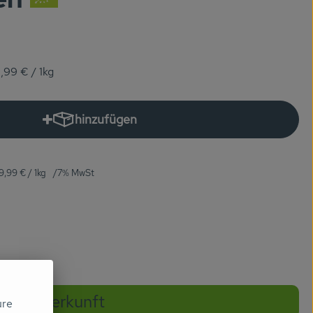
,99 €
/ 1kg
hinzufügen
Produkt zum Warenkorb hinzufügen
9,99 €
/ 1kg
7% MwSt
Herkunft
ure