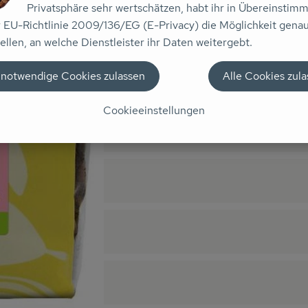
Privatsphäre sehr wertschätzen, habt ihr in Übereinstim
n keine passenden Rezepte gefunden.
r EU-Richtlinie 2009/136/EG (E-Privacy) die Möglichkeit gena
ellen, an welche Dienstleister ihr Daten weitergebt.
aus dem Rapunzel Türkei-Projekt. Die hellen Trauben werden un
 notwendige Cookies zulassen
Alle Cookies zul
zeit und ihre helle Farbe bleibt erhalten. Die türkischen Sult
Cookieeinstellungen