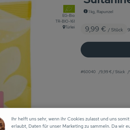
, Verband:
1 kg, Rapunzel
EG-Bio
, Kontrollstelle:
TR-BIO-161
9,99 €
Türkei
/ Stück
9
, Herkunft:
#60040
9,99 €
/ Stück
Ihr helft uns sehr, wenn ihr Cookies zulasst und uns somit
Rezepte
erlaubt, Daten für unser Marketing zu sammeln. Da wir e