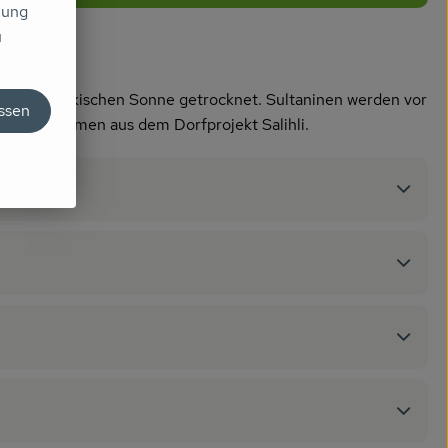
mung
u
ter der türkischen Sonne getrocknet. Sultaninen werden vor
assen
aninen stammen aus dem Dorfprojekt Salihli.