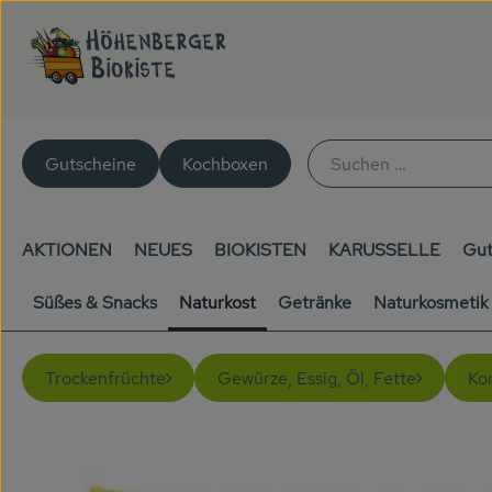
Gutscheine
Kochboxen
AKTIONEN
NEUES
BIOKISTEN
KARUSSELLE
Gut
Süßes & Snacks
Naturkost
Getränke
Naturkosmetik
Trockenfrüchte
Gewürze, Essig, Öl, Fette
Kon