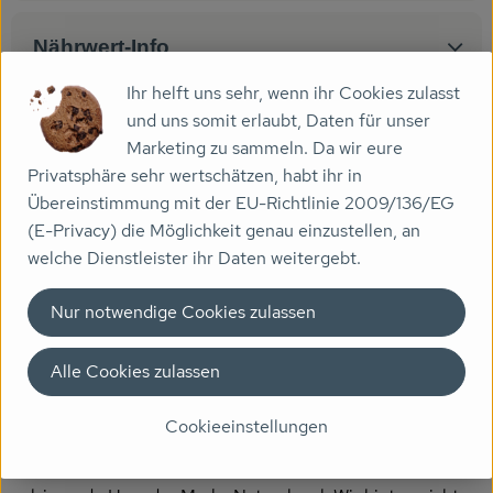
Veranstaltungen
Nährwert-Info
Biomarkt
Ihr helft uns sehr, wenn ihr Cookies zulasst
und uns somit erlaubt, Daten für unser
Produktdatenblatt
Wissen
Marketing zu sammeln. Da wir eure
Privatsphäre sehr wertschätzen, habt ihr in
Über uns
Übereinstimmung mit der EU-Richtlinie 2009/136/EG
(E-Privacy) die Möglichkeit genau einzustellen, an
Herkunft
welche Dienstleister ihr Daten weitergebt.
Hersteller: Natural Cool
Nur notwendige Cookies zulassen
Deutschland
Alle Cookies zulassen
Natural Cool
Cookieeinstellungen
"SEI BESSER ESSER" ist nicht nur ein Spruch, sondern das