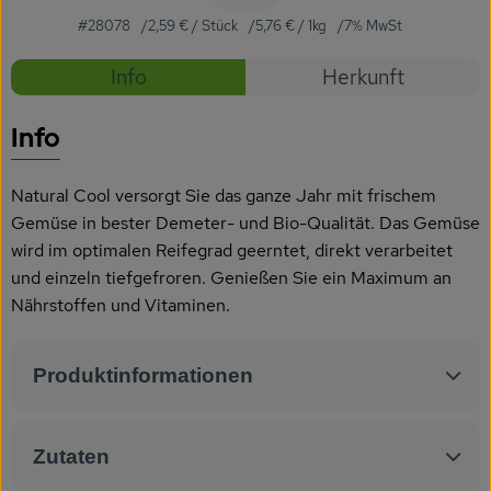
Getränke
#28078
2,59 €
/ Stück
5,76 €
/ 1kg
7% MwSt
Naturkosmetik
Rezepte
Info
Herkunft
Dr. Hauschka - Wala
Es wurden
Entdecke passende Rezepte
Info
Drogerie
Natural Cool versorgt Sie das ganze Jahr mit frischem
Garten
Gemüse in bester Demeter- und Bio-Qualität. Das Gemüse
wird im optimalen Reifegrad geerntet, direkt verarbeitet
Saatgut
und einzeln tiefgefroren. Genießen Sie ein Maximum an
Gedrucktes
Nährstoffen und Vitaminen.
Trinkgeld & Spenden
Produktinformationen
Service
Zutaten
B2B