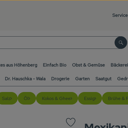
Service
Su
es aus Höhenberg
Einfach Bio
Obst & Gemüse
Bäckere
Dr. Hauschka - Wala
Drogerie
Garten
Saatgut
Gedr
Salz
Öl
Kokos & Ghee
Essig
Brühe & 
Mexikan
Produkt zu Favouriten hinzufüg