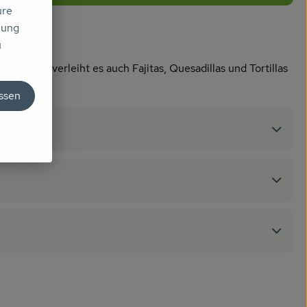
ure
mung
u
kümmel verleiht es auch Fajitas, Quesadillas und Tortillas
assen