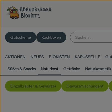
Gutscheine
Kochboxen
AKTIONEN
NEUES
BIOKISTEN
KARUSSELLE
Gut
Süßes & Snacks
Naturkost
Getränke
Naturkosmetik
Einzelkräuter & Gewürze
Gewürzmischungen