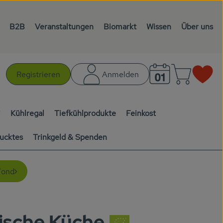
B2B
Veranstaltungen
Biomarkt
Wissen
Über uns
Warenk
L
Registrieren
Anmelden
chen
i
Kühlregal
Tiefkühlprodukte
Feinkost
ucktes
Trinkgeld & Spenden
Fond
ische Küche
en