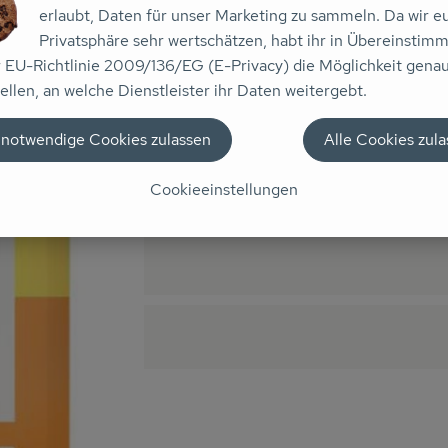
erlaubt, Daten für unser Marketing zu sammeln. Da wir e
n keine passenden Rezepte gefunden.
Privatsphäre sehr wertschätzen, habt ihr in Übereinstim
r EU-Richtlinie 2009/136/EG (E-Privacy) die Möglichkeit gena
ellen, an welche Dienstleister ihr Daten weitergebt.
falt der mexikanischen Küche. Mit Paprika, Koriander und Kreuz
 notwendige Cookies zulassen
Alle Cookies zul
Cookieeinstellungen