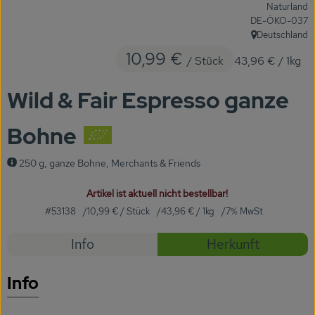
Naturland
KARUSSELLE
, Kontrollstelle:
DE-ÖKO-037
Deutschland
, Herkunft:
Gutes aus Höhenberg
10,99 €
/ Stück
43,96 €
/ 1kg
Einfach Bio
Wild & Fair Espresso ganze
Obst & Gemüse
Bohne
Bäckerei
250 g, ganze Bohne, Merchants & Friends
Kühlregal
Artikel ist aktuell nicht bestellbar!
Tiefkühlprodukte
#53138
10,99 €
/ Stück
43,96 €
/ 1kg
7% MwSt
Feinkost
Rezepte
Info
Herkunft
Süßes & Snacks
Es wurden
Entdecke passende Rezepte
Info
Naturkost