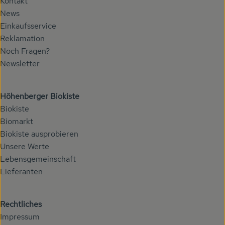
Kontakt
News
Einkaufsservice
Reklamation
Noch Fragen?
Newsletter
Höhenberger Biokiste
Biokiste
Biomarkt
Biokiste ausprobieren
Unsere Werte
Lebensgemeinschaft
Lieferanten
Rechtliches
Impressum