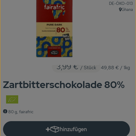
, Kontrollstelle:
DE-ÖKO-013
KARUSSELLE
Ghana
, Herkunft
Gutes aus Höhenberg
Einfach Bio
Obst & Gemüse
Bäckerei
3,99 €
/ Stück
49,88 €
/ 1kg
Kühlregal
Zartbitterschokolade 80%
Tiefkühlprodukte
Feinkost
80 g, fairafric
Süßes & Snacks
Naturkost
hinzufügen
Produkt zum Warenkorb hinzuf