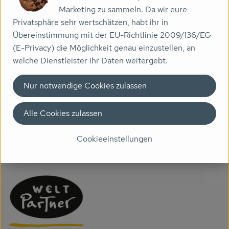
Marketing zu sammeln. Da wir eure
Veranstaltungen
Privatsphäre sehr wertschätzen, habt ihr in
Produktdatenblatt
Übereinstimmung mit der EU-Richtlinie 2009/136/EG
Biomarkt
(E-Privacy) die Möglichkeit genau einzustellen, an
welche Dienstleister ihr Daten weitergebt.
Wissen
Herkunft
Über uns
Nur notwendige Cookies zulassen
Alle Cookies zulassen
Hersteller: fairafric
Cookieeinstellungen
Ghana
WeltPartner