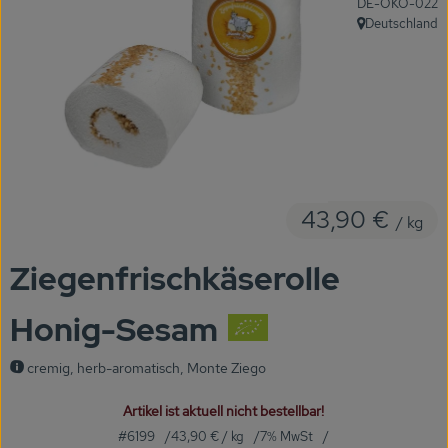
, Kontrollstelle:
DE-ÖKO-022
KARUSSELLE
Deutschland
, Herkunft:
Gutes aus Höhenberg
Einfach Bio
Obst & Gemüse
Bäckerei
43,90 €
/ kg
Kühlregal
Ziegenfrischkäserolle
Tiefkühlprodukte
Honig-Sesam
Feinkost
cremig, herb-aromatisch, Monte Ziego
Süßes & Snacks
Artikel ist aktuell nicht bestellbar!
Naturkost
#6199
43,90 €
/ kg
7% MwSt