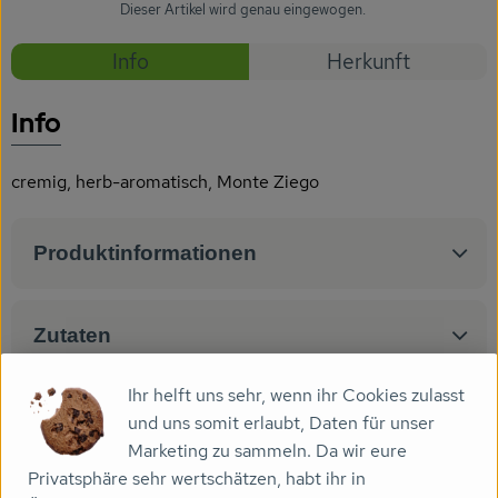
Getränke
Dieser Artikel wird genau eingewogen.
Rezepte
Info
Herkunft
Naturkosmetik
Es wurden
Entdecke passende Rezepte
Dr. Hauschka - Wala
Info
Drogerie
cremig, herb-aromatisch, Monte Ziego
Garten
Produktinformationen
Saatgut
Gedrucktes
Zutaten
Trinkgeld & Spenden
Ihr helft uns sehr, wenn ihr Cookies zulasst
Nährwert-Info
und uns somit erlaubt, Daten für unser
Service
Marketing zu sammeln. Da wir eure
Privatsphäre sehr wertschätzen, habt ihr in
B2B