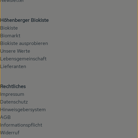
Newsletter
Höhenberger Biokiste
Biokiste
Biomarkt
Biokiste ausprobieren
Unsere Werte
Lebensgemeinschaft
Lieferanten
Rechtliches
Impressum
Datenschutz
Hinweisgebersystem
AGB
Informationspflicht
Widerruf