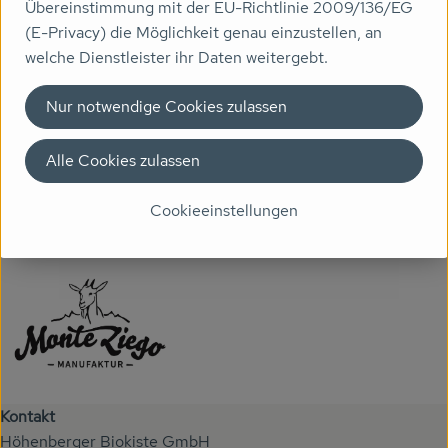
Produktdatenblatt
Übereinstimmung mit der EU-Richtlinie 2009/136/EG
Veranstaltungen
(E-Privacy) die Möglichkeit genau einzustellen, an
welche Dienstleister ihr Daten weitergebt.
Biomarkt
Herkunft
Nur notwendige Cookies zulassen
Wissen
Hersteller: Monte Ziego
Alle Cookies zulassen
Über uns
Deutschland
Cookieeinstellungen
Monte Ziego
Kontakt
Höhenberger Biokiste GmbH