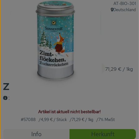
, Kontrollstelle
AT-BIO-301
KARUSSELLE
Deutschland
, Herkunft:
Gutes aus Höhenberg
Einfach Bio
Obst & Gemüse
Bäckerei
4,99 €
/ Stück
71,29 €
/ 1kg
Kühlregal
Zimtflöckchen
Tiefkühlprodukte
70 g, Sonnentor
Feinkost
Artikel ist aktuell nicht bestellbar!
Süßes & Snacks
#57088
4,99 €
/ Stück
71,29 €
/ 1kg
7% MwSt
Naturkost
Rezepte
Info
Herkunft