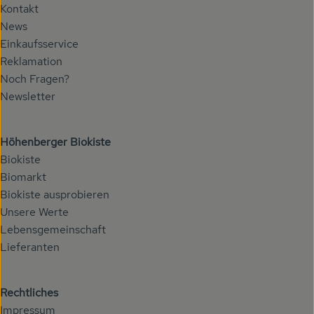
Kontakt
News
Einkaufsservice
Reklamation
Noch Fragen?
Newsletter
Höhenberger Biokiste
Biokiste
Biomarkt
Biokiste ausprobieren
Unsere Werte
Lebensgemeinschaft
Lieferanten
Rechtliches
Impressum