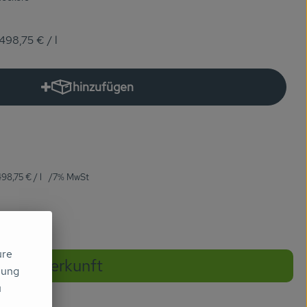
498,75 €
/ l
hinzufügen
Produkt zum Warenkorb hinzufügen
498,75 €
/ l
7% MwSt
ure
Herkunft
mung
u