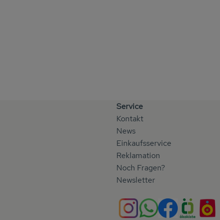
Service
Kontakt
News
Einkaufsservice
Reklamation
Noch Fragen?
Newsletter
Externer Link zu http
Externer Link z
Externer Li
Extern
E