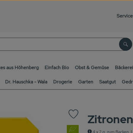
Service
Su
es aus Höhenberg
Einfach Bio
Obst & Gemüse
Bäckere
Dr. Hauschka - Wala
Drogerie
Garten
Saatgut
Gedr
Zitronen
Produkt zu Favouriten hinzufüg
, Verband:
4 x 2 g, zum Backen, 