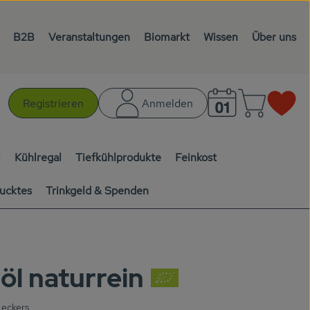
B2B
Veranstaltungen
Biomarkt
Wissen
Über uns
Warenk
L
Registrieren
Anmelden
chen
i
Kühlregal
Tiefkühlprodukte
Feinkost
ucktes
Trinkgeld & Spenden
öl naturrein
en
Leckers