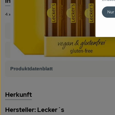
Info
Nur
4 x 2 g, zum Backen, Leckers
Produktinformationen
Zutaten
Produktdatenblatt
Herkunft
Hersteller: Lecker´s