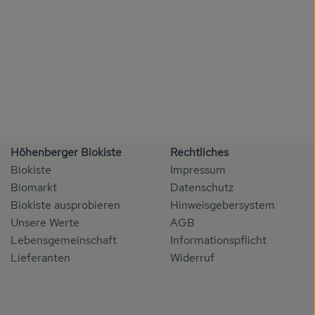
Höhenberger Biokiste
Rechtliches
Biokiste
Impressum
Biomarkt
Datenschutz
Biokiste ausprobieren
Hinweisgebersystem
Unsere Werte
AGB
Lebensgemeinschaft
Informationspflicht
Lieferanten
Widerruf
s://www.instagram.com/hoehenbergerbiokiste
u https://whatsapp.com/channel/0029VbCYnAGGU3BFOUw7uh
nk zu https://www.facebook.com/hoehenberger.biokiste
er Link zu https://www.oekokiste.de/
xterner Link zu https://hoehenberg.org/