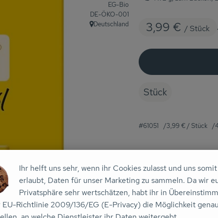
EG-Bio
, Kontrollstelle:
DE-ÖKO-001
3,99 €
Deutschland
/ Stück
, Herkunft:
Stück
#61051
3,99 €
/ Stück
Ihr helft uns sehr, wenn ihr Cookies zulasst und uns somit
Rezepte
erlaubt, Daten für unser Marketing zu sammeln. Da wir e
Privatsphäre sehr wertschätzen, habt ihr in Übereinstim
r EU-Richtlinie 2009/136/EG (E-Privacy) die Möglichkeit gena
n keine passenden Rezepte gefunden.
ellen, an welche Dienstleister ihr Daten weitergebt.