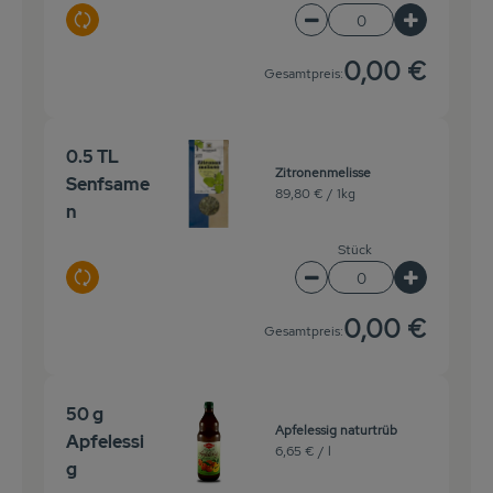
Auswahl ändern
Artikelanzahl verringe
Artikelanz
0,00 €
Gesamtpreis:
0.5 TL
Zitronenmelisse
Senfsame
89,80 € /
1kg
n
Stück
Auswahl ändern
Artikelanzahl verringe
Artikelanz
0,00 €
Gesamtpreis:
50 g
Apfelessig naturtrüb
Apfelessi
6,65 € /
l
g