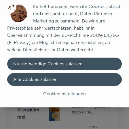
Ihr helft uns sehr, wenn ihr Cookies zulasst
Du hast sicher:
und uns somit erlaubt, Daten für unser
Marketing zu sammeln. Da wir eure
Privatsphäre sehr wertschätzen, habt ihr in
Übereinstimmung mit der EU-Richtlinie 2009/136/EG
1 EL
Olivenöl Brat-Olive
(E-Privacy) die Möglichkeit genau einzustellen, an
19,99 € /
l
Olivenöl
welche Dienstleister ihr Daten weitergebt.
Stück
Nur notwendige Cookies zulassen
Auswahl ändern
Artikelanzahl verringe
Artikelanz
0,00 €
Alle Cookies zulassen
Gesamtpreis:
Cookieeinstellungen
0.5 TL
Kreuzkümmel gemahlen
Kreuzküm
99,75 € /
1kg
mel
Stück