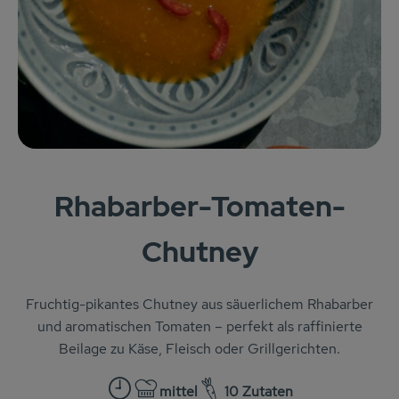
KARUSSELLE
Gutes aus Höhenberg
Einfach Bio
Obst & Gemüse
Bäckerei
Rhabarber-Tomaten-
Kühlregal
Chutney
Tiefkühlprodukte
Feinkost
Fruchtig-pikantes Chutney aus säuerlichem Rhabarber
und aromatischen Tomaten – perfekt als raffinierte
Süßes & Snacks
Beilage zu Käse, Fleisch oder Grillgerichten.
Naturkost
mittel
10 Zutaten