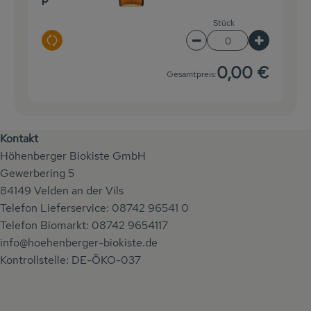
Stück
Auswahl ändern
Artikelanzahl verringe
Artikelanz
0,00 €
Gesamtpreis:
Kontakt
Höhenberger Biokiste GmbH
Gewerbering 5
84149 Velden an der Vils
Telefon Lieferservice: 08742 96541 0
Telefon Biomarkt: 08742 9654117
info@hoehenberger-biokiste.de
Kontrollstelle: DE-ÖKO-037