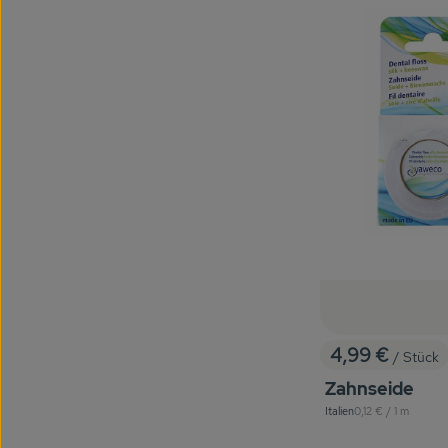
4,99 €
/ Stück
, Preis:
Zahnseide
, Referenzpreis:
Italien
0,12 €
/ 1 m
, Herkunft: