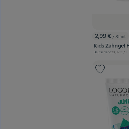
2,99 €
/ Stück
, Preis:
Kids Zahngel 
, Referenzpre
Deutschland
39,87 €
/ l
, Herkunft:
Produkt zu 