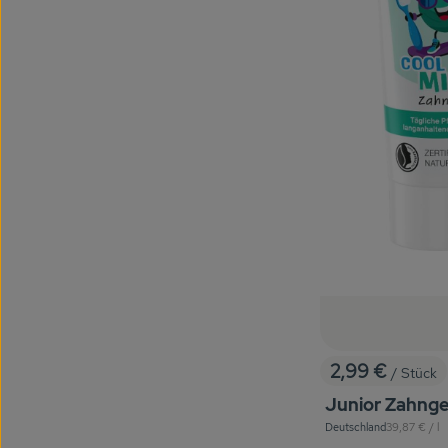
2,99 €
/ Stück
, Preis:
Junior Zahnge
, Referenzpre
Deutschland
39,87 €
/ l
, Herkunft: