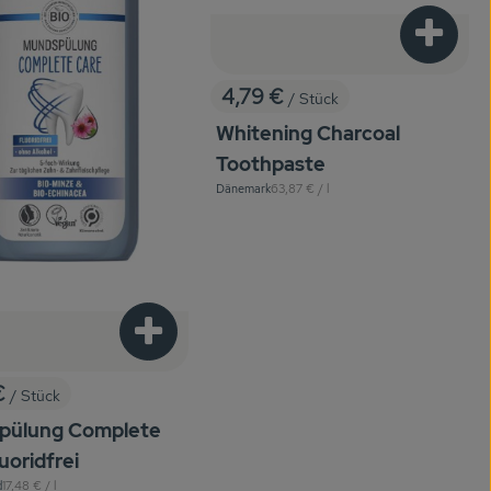
Produkt
4,79 €
/ Stück
, Preis:
Whitening Charcoal
Toothpaste
, Referenzpreis:
Dänemark
63,87 €
/ l
, Herkunft:
Produkt zum Warenkorb hinzufügen
enkorb hinzufügen
€
/ Stück
:
pülung Complete
uoridfrei
, Referenzpreis:
d
17,48 €
/ l