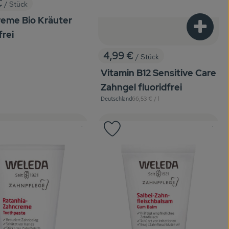
€
/ Stück
:
eme Bio Kräuter
Produkt
frei
eis:
4,99 €
/ Stück
, Preis:
Vitamin B12 Sensitive Care
Zahngel fluoridfrei
, Referenzpreis:
Deutschland
66,53 €
/ l
, Herkunft:
, Kontrollstelle:
, Kontro
, Verband:
.
, Ve
.
odukt zu Favouriten hinzufügen
Produkt zu Favouriten hinzuf