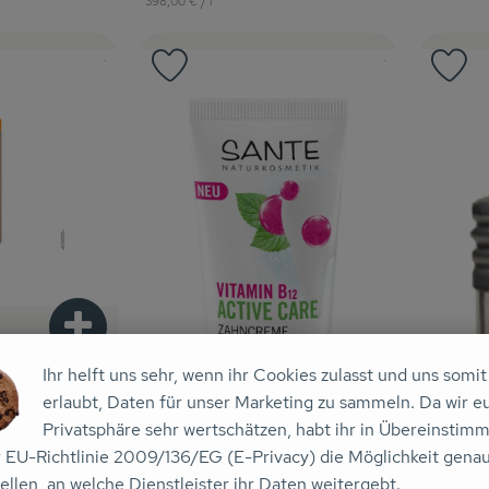
398,00 €
/ l
, Herkunft:
, Kontrollstelle:
, Kontrollstelle:
.
, Verband:
.
Favouriten hinzufügen
Produkt zu Favouriten hinzufügen
Pr
Produkt zum Warenkorb hinzufügen
Ihr helft uns sehr, wenn ihr Cookies zulasst und uns somit
erlaubt, Daten für unser Marketing zu sammeln. Da wir e
inder Maus
Privatsphäre sehr wertschätzen, habt ihr in Übereinstim
r EU-Richtlinie 2009/136/EG (E-Privacy) die Möglichkeit gena
ellen, an welche Dienstleister ihr Daten weitergebt.