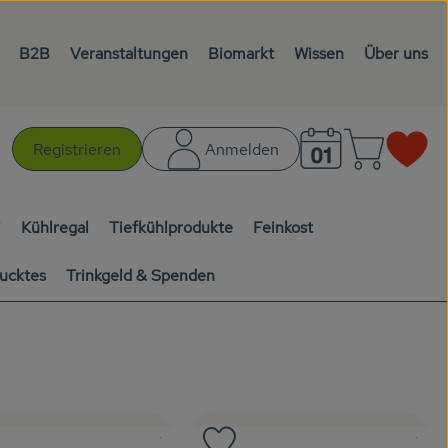
B2B
Veranstaltungen
Biomarkt
Wissen
Über uns
Warenk
L
Registrieren
Anmelden
chen
i
Kühlregal
Tiefkühlprodukte
Feinkost
ucktes
Trinkgeld & Spenden
, Kontrollstelle:
, Kontro
, Verband:
.
, Ve
.