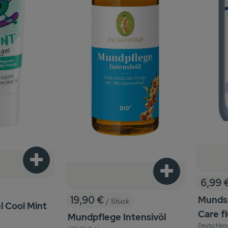
Produkt zum Warenkorb hinzufügen
Produkt zum War
6,99 
, Preis
19,90 €
Munds
/ Stück
l Cool Mint
, Preis:
Care fl
Mundpflege Intensivöl
is:
Deutschlan
, Referenzpreis: