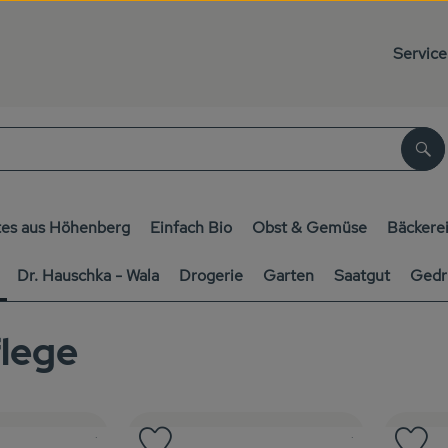
Service
Su
es aus Höhenberg
Einfach Bio
Obst & Gemüse
Bäckere
Dr. Hauschka - Wala
Drogerie
Garten
Saatgut
Gedr
lege
, Kontrollstelle:
, Kontrollstelle:
, Verband:
.
, Verband:
.